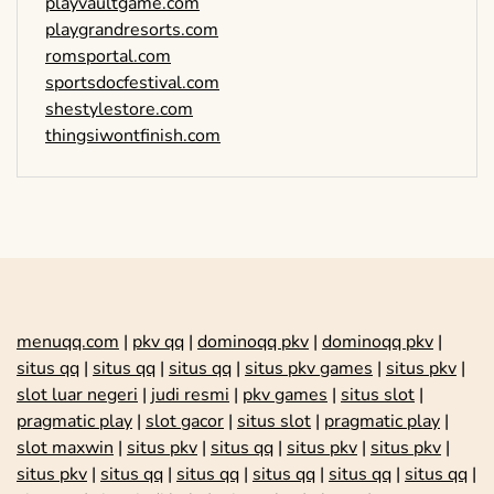
playvaultgame.com
playgrandresorts.com
romsportal.com
sportsdocfestival.com
shestylestore.com
thingsiwontfinish.com
menuqq.com
|
pkv qq
|
dominoqq pkv
|
dominoqq pkv
|
situs qq
|
situs qq
|
situs qq
|
situs pkv games
|
situs pkv
|
slot luar negeri
|
judi resmi
|
pkv games
|
situs slot
|
pragmatic play
|
slot gacor
|
situs slot
|
pragmatic play
|
slot maxwin
|
situs pkv
|
situs qq
|
situs pkv
|
situs pkv
|
situs pkv
|
situs qq
|
situs qq
|
situs qq
|
situs qq
|
situs qq
|