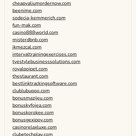
cheapvaliumordernow.com
beenime.com
sodecia-kemmerich.com
fun-mak.com
casino888world.com
misterdbnb.com
jkmezcal.com
intervaltrainingexercises.com
tyestylebusinesssolutions.com
royalpoipet.com
thestaurant.com
bestlinktrackingsoftware.com
clublubupoo.com
bonusmazijeu.com
bonuskyfojea.com
bonuskorokee.com
bonusgexipoy.com
casinorelaxluxe.com
clubetechplay.com