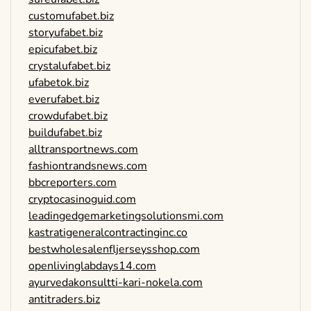
customufabet.biz
storyufabet.biz
epicufabet.biz
crystalufabet.biz
ufabetok.biz
everufabet.biz
crowdufabet.biz
buildufabet.biz
alltransportnews.com
fashiontrandsnews.com
bbcreporters.com
cryptocasinoguid.com
leadingedgemarketingsolutionsmi.com
kastratigeneralcontractinginc.co
bestwholesalenfljerseysshop.com
openlivinglabdays14.com
ayurvedakonsultti-kari-nokela.com
antitraders.biz