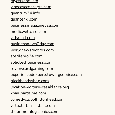
mycarzone.info
vibecasaconcepts.com
quantum24.info
quantenki.com
businessmagazineusa.com
medicwellcare.com
vidsmall.com
businessnews2day.com
worldnewsrecords.com
sterilepro24.com
solidtechbusiness.com
reviewcardgaming.com
experiencedexpertstowingservice.com
blackheadsshop.com
location-voiture-casablanca.org
kpaulbartelme.com
comedyclubofhiltonhead.com
virtualartsassistant.com
theprimeinfographics.com