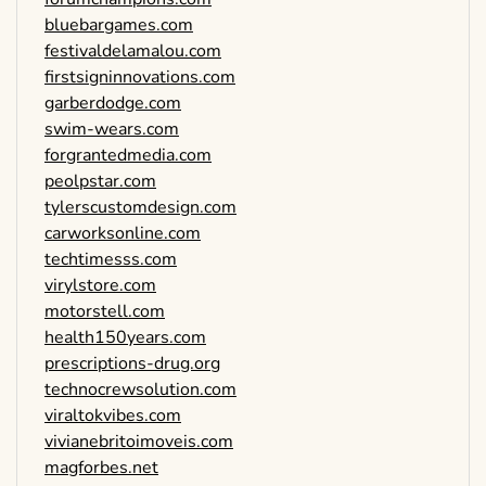
bluebargames.com
festivaldelamalou.com
firstsigninnovations.com
garberdodge.com
swim-wears.com
forgrantedmedia.com
peolpstar.com
tylerscustomdesign.com
carworksonline.com
techtimesss.com
virylstore.com
motorstell.com
health150years.com
prescriptions-drug.org
technocrewsolution.com
viraltokvibes.com
vivianebritoimoveis.com
magforbes.net