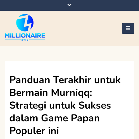
Skip
to
content
Tips Menang di
Agen Slot Gacor
dengan Mudah
Panduan Terakhir untuk
Bermain Murniqq:
Strategi untuk Sukses
dalam Game Papan
Populer ini