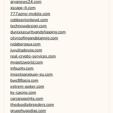
aryanews24.com
xscape-it.com
777azino-mobile.com
cobbseniorbowl.com
technowdesign.com
durexsecurityandshipping.com
cityroofingandplannig.com
ivdabergasa.com
juyultadesga.com
real-crypto-services.com
mypetzworld.com
infounty.com
investparaguay-eu.com
bwc88asia.com
extrem-poker.com
ks-casino.com
carcarepoints.com
thedoodlebreeders.com
grupohugodias.com