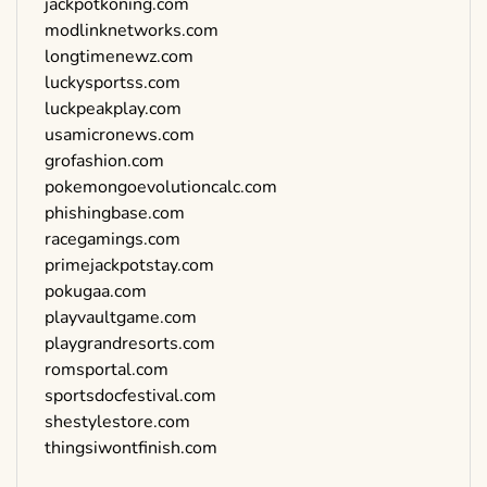
jackpotkoning.com
modlinknetworks.com
longtimenewz.com
luckysportss.com
luckpeakplay.com
usamicronews.com
grofashion.com
pokemongoevolutioncalc.com
phishingbase.com
racegamings.com
primejackpotstay.com
pokugaa.com
playvaultgame.com
playgrandresorts.com
romsportal.com
sportsdocfestival.com
shestylestore.com
thingsiwontfinish.com