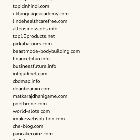
topicinhindi.com
uklanguageacademy.com
lindehealthcarefree.com
allbusinessjobs.info
top10products.net
pickabatours.com
beastmode-bodybuilding.com
financelplan.info
businessfuture.info
infojudibet.com
cbdmap.info
deanbeanxn.com
matkarajdhanigame.com
popthrone.com
world-slots.com
imakewebsolution.com
che-blog.com
pancakecoinz.com