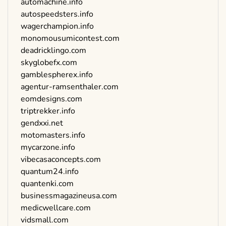
automachine.info
autospeedsters.info
wagerchampion.info
monomousumicontest.com
deadricklingo.com
skyglobefx.com
gamblespherex.info
agentur-ramsenthaler.com
eomdesigns.com
triptrekker.info
gendxxi.net
motomasters.info
mycarzone.info
vibecasaconcepts.com
quantum24.info
quantenki.com
businessmagazineusa.com
medicwellcare.com
vidsmall.com