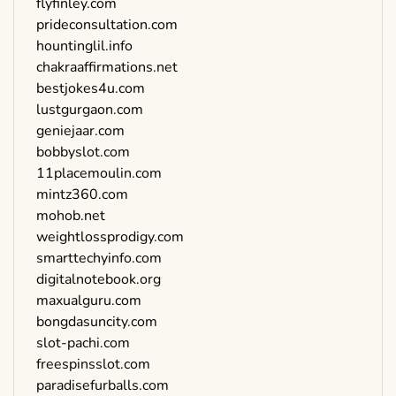
flyfinley.com
prideconsultation.com
hountinglil.info
chakraaffirmations.net
bestjokes4u.com
lustgurgaon.com
geniejaar.com
bobbyslot.com
11placemoulin.com
mintz360.com
mohob.net
weightlossprodigy.com
smarttechyinfo.com
digitalnotebook.org
maxualguru.com
bongdasuncity.com
slot-pachi.com
freespinsslot.com
paradisefurballs.com