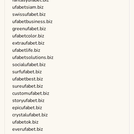
fantasyufabet.biz
ufabetsiam.biz
swissufabet.biz
ufabetbusiness.biz
greenufabet.biz
ufabetcolor.biz
extraufabet.biz
ufabetlife.biz
ufabetsolutions.biz
socialufabet.biz
surfufabet.biz
ufabetbest.biz
sureufabet.biz
customufabet.biz
storyufabet.biz
epicufabet.biz
crystalufabet.biz
ufabetok.biz
everufabet.biz