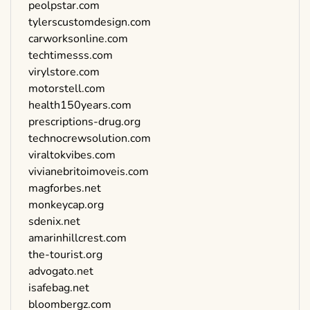
peolpstar.com
tylerscustomdesign.com
carworksonline.com
techtimesss.com
virylstore.com
motorstell.com
health150years.com
prescriptions-drug.org
technocrewsolution.com
viraltokvibes.com
vivianebritoimoveis.com
magforbes.net
monkeycap.org
sdenix.net
amarinhillcrest.com
the-tourist.org
advogato.net
isafebag.net
bloombergz.com