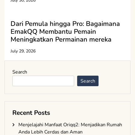
July 30, 2026
Dari Pemula hingga Pro: Bagaimana
EmakQQ Membantu Pemain
Meningkatkan Permainan mereka
July 29, 2026
Search
Search
Recent Posts
Menjelajahi Manfaat Oriqq2: Menjadikan Rumah
Anda Lebih Cerdas dan Aman