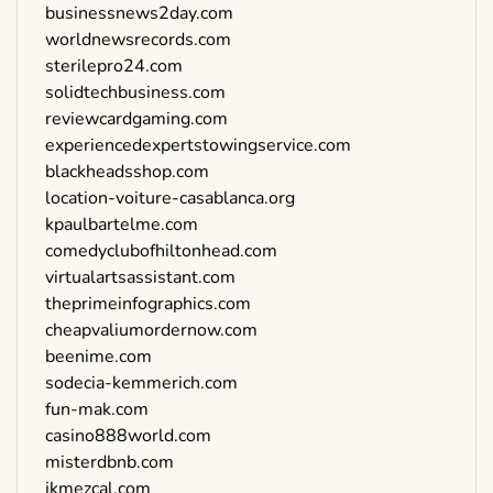
businessnews2day.com
worldnewsrecords.com
sterilepro24.com
solidtechbusiness.com
reviewcardgaming.com
experiencedexpertstowingservice.com
blackheadsshop.com
location-voiture-casablanca.org
kpaulbartelme.com
comedyclubofhiltonhead.com
virtualartsassistant.com
theprimeinfographics.com
cheapvaliumordernow.com
beenime.com
sodecia-kemmerich.com
fun-mak.com
casino888world.com
misterdbnb.com
jkmezcal.com