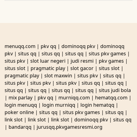
menuqq.com
|
pkv qq
|
dominoqq pkv
|
dominoqq
pkv
|
situs qq
|
situs qq
|
situs qq
|
situs pkv games
|
situs pkv
|
slot luar negeri
|
judi resmi
|
pkv games
|
situs slot
|
pragmatic play
|
slot gacor
|
situs slot
|
pragmatic play
|
slot maxwin
|
situs pkv
|
situs qq
|
situs pkv
|
situs pkv
|
situs pkv
|
situs qq
|
situs qq
|
situs qq
|
situs qq
|
situs qq
|
situs qq
|
situs judi bola
|
mix parlay
|
pkv qq
|
murniqq.com
|
hematqq.com
|
login menuqq
|
login murniqq
|
login hematqq
|
poker online
|
situs qq
|
situs pkv games
|
situs qq
|
link slot
|
link slot
|
link slot
|
dominoqq pkv
|
situs qq
|
bandarqq
|
jurusqq.pkvgamesresmi.org