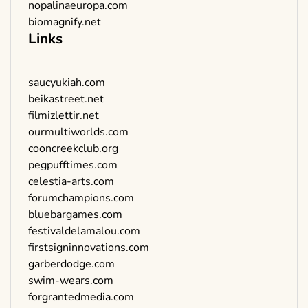
nopalinaeuropa.com
biomagnify.net
Links
saucyukiah.com
beikastreet.net
filmizlettir.net
ourmultiworlds.com
cooncreekclub.org
pegpufftimes.com
celestia-arts.com
forumchampions.com
bluebargames.com
festivaldelamalou.com
firstsigninnovations.com
garberdodge.com
swim-wears.com
forgrantedmedia.com