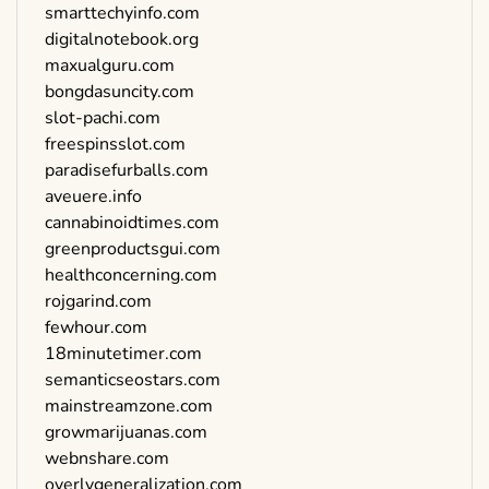
smarttechyinfo.com
digitalnotebook.org
maxualguru.com
bongdasuncity.com
slot-pachi.com
freespinsslot.com
paradisefurballs.com
aveuere.info
cannabinoidtimes.com
greenproductsgui.com
healthconcerning.com
rojgarind.com
fewhour.com
18minutetimer.com
semanticseostars.com
mainstreamzone.com
growmarijuanas.com
webnshare.com
overlygeneralization.com