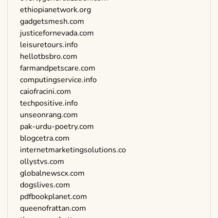
ethiopianetwork.org
gadgetsmesh.com
justicefornevada.com
leisuretours.info
hellotbsbro.com
farmandpetscare.com
computingservice.info
caiofracini.com
techpositive.info
unseonrang.com
pak-urdu-poetry.com
blogcetra.com
internetmarketingsolutions.co
ollystvs.com
globalnewscx.com
dogslives.com
pdfbookplanet.com
queenofrattan.com