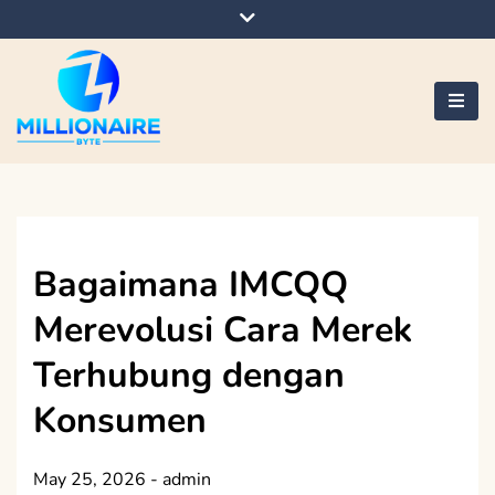
Skip
to
content
Tips Menang di
Agen Slot Gacor
dengan Mudah
Bagaimana IMCQQ
Merevolusi Cara Merek
Terhubung dengan
Konsumen
May 25, 2026
-
admin