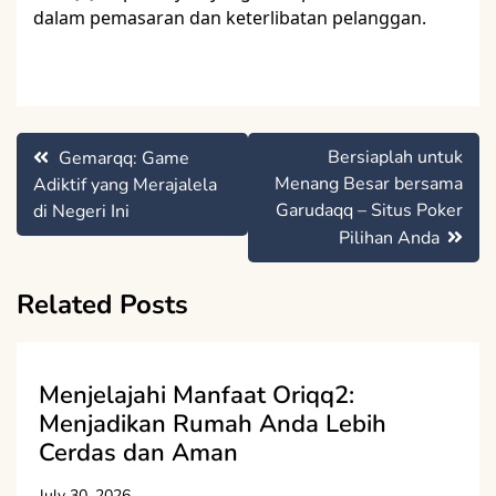
dalam pemasaran dan keterlibatan pelanggan.
Post
Bersiaplah untuk
Gemarqq: Game
navigation
Menang Besar bersama
Adiktif yang Merajalela
Garudaqq – Situs Poker
di Negeri Ini
Pilihan Anda
Related Posts
Menjelajahi Manfaat Oriqq2:
Menjadikan Rumah Anda Lebih
Cerdas dan Aman
July 30, 2026