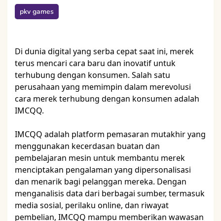
pkv games
Di dunia digital yang serba cepat saat ini, merek
terus mencari cara baru dan inovatif untuk
terhubung dengan konsumen. Salah satu
perusahaan yang memimpin dalam merevolusi
cara merek terhubung dengan konsumen adalah
IMCQQ.
IMCQQ adalah platform pemasaran mutakhir yang
menggunakan kecerdasan buatan dan
pembelajaran mesin untuk membantu merek
menciptakan pengalaman yang dipersonalisasi
dan menarik bagi pelanggan mereka. Dengan
menganalisis data dari berbagai sumber, termasuk
media sosial, perilaku online, dan riwayat
pembelian, IMCQQ mampu memberikan wawasan