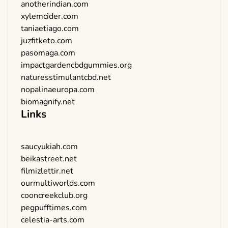
anotherindian.com
xylemcider.com
taniaetiago.com
juzfitketo.com
pasomaga.com
impactgardencbdgummies.org
naturesstimulantcbd.net
nopalinaeuropa.com
biomagnify.net
Links
saucyukiah.com
beikastreet.net
filmizlettir.net
ourmultiworlds.com
cooncreekclub.org
pegpufftimes.com
celestia-arts.com