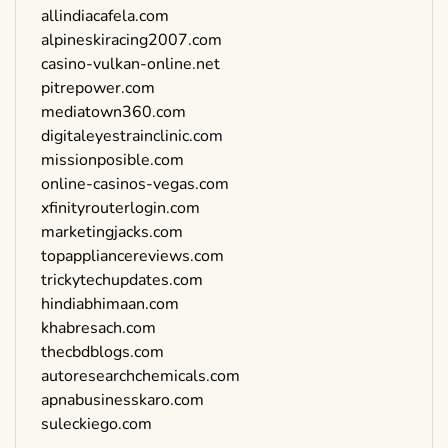
allindiacafela.com
alpineskiracing2007.com
casino-vulkan-online.net
pitrepower.com
mediatown360.com
digitaleyestrainclinic.com
missionposible.com
online-casinos-vegas.com
xfinityrouterlogin.com
marketingjacks.com
topappliancereviews.com
trickytechupdates.com
hindiabhimaan.com
khabresach.com
thecbdblogs.com
autoresearchchemicals.com
apnabusinesskaro.com
suleckiego.com