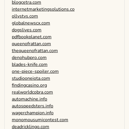
blogcetra.com
internetmarketingsolutions.co
ollystvs.com
globalnewscx.com
dogslives.com
pdfbookplanet.com
queenofrattan.com
thequeenofrattan.com
denohubpro.com
blades-knife.com
one-piece-spoiler.com
studiooneiota.com
findingcasino.org
realworldcobra.com
automachine.info
autospeedsters.info
wagerchampion.info
monomousumicontest.com
deadricklingo.com