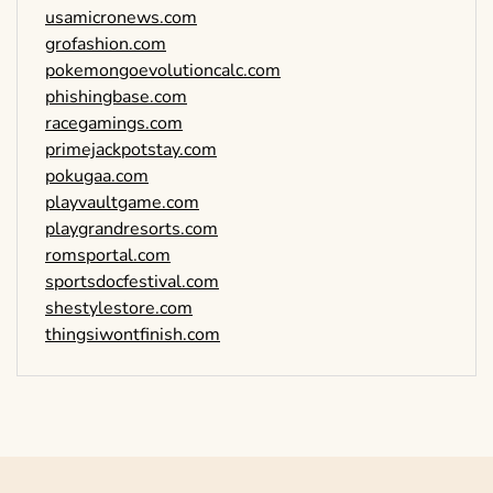
usamicronews.com
grofashion.com
pokemongoevolutioncalc.com
phishingbase.com
racegamings.com
primejackpotstay.com
pokugaa.com
playvaultgame.com
playgrandresorts.com
romsportal.com
sportsdocfestival.com
shestylestore.com
thingsiwontfinish.com