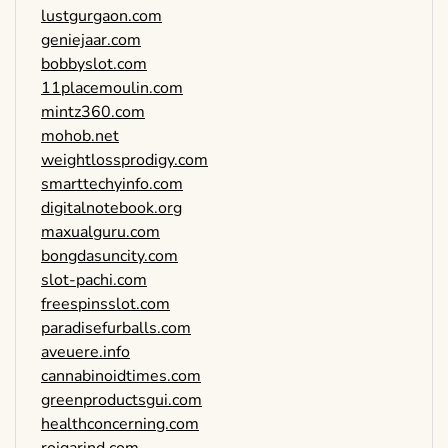
lustgurgaon.com
geniejaar.com
bobbyslot.com
11placemoulin.com
mintz360.com
mohob.net
weightlossprodigy.com
smarttechyinfo.com
digitalnotebook.org
maxualguru.com
bongdasuncity.com
slot-pachi.com
freespinsslot.com
paradisefurballs.com
aveuere.info
cannabinoidtimes.com
greenproductsgui.com
healthconcerning.com