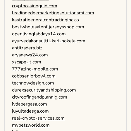
cryptocasinoguid.com
leadingedgemarketingsolutionsmi.com
kastratigeneralcontractinginc.co
bestwholesalenfljerseysshop.com
openlivinglabdays14.com
ayurvedakonsultti-kari-nokela.com
antitraders.biz
aryanews24.com
xscape-it.com
777azino-mobile.com
cobbseniorbowl.com
technowdesign.com
durexsecurityandshipping.com
cityroofingandplannig.com
ivdabergasa.com
juyultadesga.com
real-crypto-services.com
mypetzworld.com