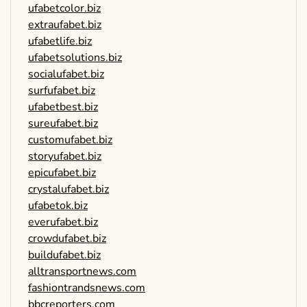
ufabetcolor.biz
extraufabet.biz
ufabetlife.biz
ufabetsolutions.biz
socialufabet.biz
surfufabet.biz
ufabetbest.biz
sureufabet.biz
customufabet.biz
storyufabet.biz
epicufabet.biz
crystalufabet.biz
ufabetok.biz
everufabet.biz
crowdufabet.biz
buildufabet.biz
alltransportnews.com
fashiontrandsnews.com
bbcreporters.com