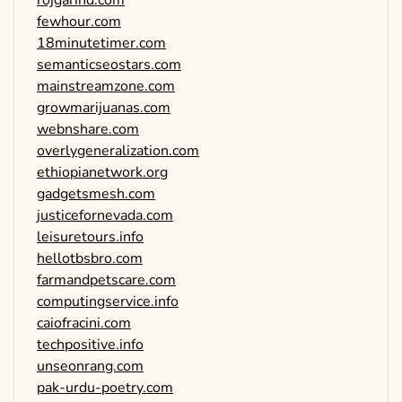
rojgarind.com
fewhour.com
18minutetimer.com
semanticseostars.com
mainstreamzone.com
growmarijuanas.com
webnshare.com
overlygeneralization.com
ethiopianetwork.org
gadgetsmesh.com
justicefornevada.com
leisuretours.info
hellotbsbro.com
farmandpetscare.com
computingservice.info
caiofracini.com
techpositive.info
unseonrang.com
pak-urdu-poetry.com