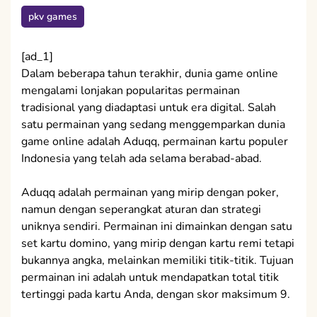
pkv games
[ad_1]
Dalam beberapa tahun terakhir, dunia game online
mengalami lonjakan popularitas permainan
tradisional yang diadaptasi untuk era digital. Salah
satu permainan yang sedang menggemparkan dunia
game online adalah Aduqq, permainan kartu populer
Indonesia yang telah ada selama berabad-abad.
Aduqq adalah permainan yang mirip dengan poker,
namun dengan seperangkat aturan dan strategi
uniknya sendiri. Permainan ini dimainkan dengan satu
set kartu domino, yang mirip dengan kartu remi tetapi
bukannya angka, melainkan memiliki titik-titik. Tujuan
permainan ini adalah untuk mendapatkan total titik
tertinggi pada kartu Anda, dengan skor maksimum 9.