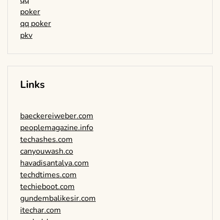
qq
poker
qq poker
pkv
Links
baeckereiweber.com
peoplemagazine.info
techashes.com
canyouwash.co
havadisantalya.com
techdtimes.com
techieboot.com
gundembalikesir.com
itechar.com