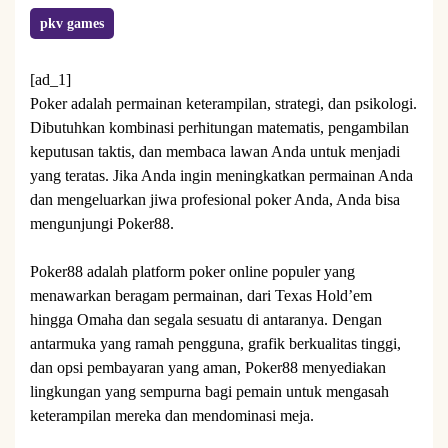
pkv games
[ad_1]
Poker adalah permainan keterampilan, strategi, dan psikologi.
Dibutuhkan kombinasi perhitungan matematis, pengambilan
keputusan taktis, dan membaca lawan Anda untuk menjadi
yang teratas. Jika Anda ingin meningkatkan permainan Anda
dan mengeluarkan jiwa profesional poker Anda, Anda bisa
mengunjungi Poker88.
Poker88 adalah platform poker online populer yang
menawarkan beragam permainan, dari Texas Hold’em
hingga Omaha dan segala sesuatu di antaranya. Dengan
antarmuka yang ramah pengguna, grafik berkualitas tinggi,
dan opsi pembayaran yang aman, Poker88 menyediakan
lingkungan yang sempurna bagi pemain untuk mengasah
keterampilan mereka dan mendominasi meja.