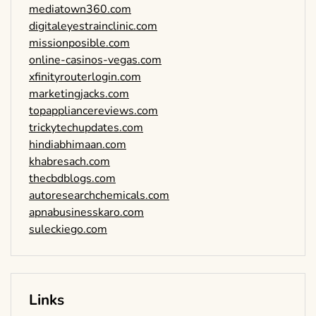
mediatown360.com
digitaleyestrainclinic.com
missionposible.com
online-casinos-vegas.com
xfinityrouterlogin.com
marketingjacks.com
topappliancereviews.com
trickytechupdates.com
hindiabhimaan.com
khabresach.com
thecbdblogs.com
autoresearchchemicals.com
apnabusinesskaro.com
suleckiego.com
Links