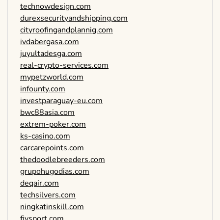
technowdesign.com
durexsecurityandshipping.com
cityroofingandplannig.com
ivdabergasa.com
juyultadesga.com
real-crypto-services.com
mypetzworld.com
infounty.com
investparaguay-eu.com
bwc88asia.com
extrem-poker.com
ks-casino.com
carcarepoints.com
thedoodlebreeders.com
grupohugodias.com
deqair.com
techsilvers.com
ningkatinskill.com
fivsport.com