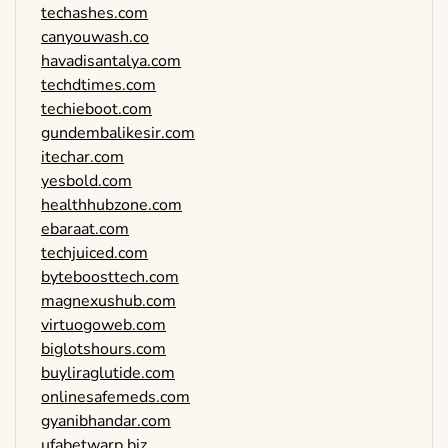
techashes.com
canyouwash.co
havadisantalya.com
techdtimes.com
techieboot.com
gundembalikesir.com
itechar.com
yesbold.com
healthhubzone.com
ebaraat.com
techjuiced.com
byteboosttech.com
magnexushub.com
virtuogoweb.com
biglotshours.com
buyliraglutide.com
onlinesafemeds.com
gyanibhandar.com
ufabetwarp.biz