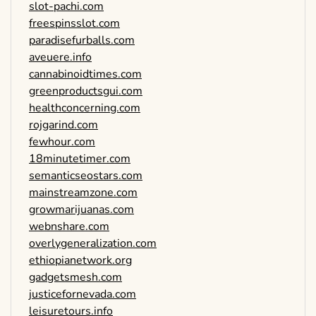
slot-pachi.com
freespinsslot.com
paradisefurballs.com
aveuere.info
cannabinoidtimes.com
greenproductsgui.com
healthconcerning.com
rojgarind.com
fewhour.com
18minutetimer.com
semanticseostars.com
mainstreamzone.com
growmarijuanas.com
webnshare.com
overlygeneralization.com
ethiopianetwork.org
gadgetsmesh.com
justicefornevada.com
leisuretours.info