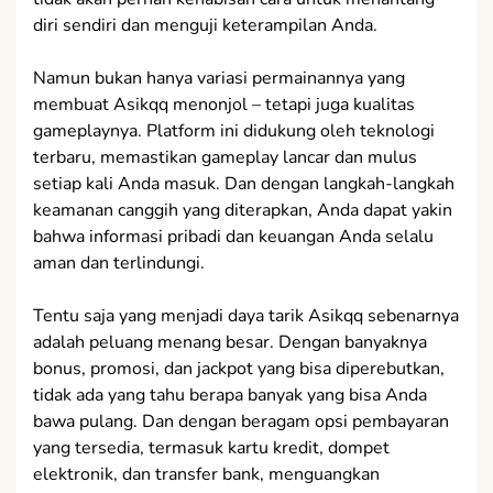
diri sendiri dan menguji keterampilan Anda.
Namun bukan hanya variasi permainannya yang
membuat Asikqq menonjol – tetapi juga kualitas
gameplaynya. Platform ini didukung oleh teknologi
terbaru, memastikan gameplay lancar dan mulus
setiap kali Anda masuk. Dan dengan langkah-langkah
keamanan canggih yang diterapkan, Anda dapat yakin
bahwa informasi pribadi dan keuangan Anda selalu
aman dan terlindungi.
Tentu saja yang menjadi daya tarik Asikqq sebenarnya
adalah peluang menang besar. Dengan banyaknya
bonus, promosi, dan jackpot yang bisa diperebutkan,
tidak ada yang tahu berapa banyak yang bisa Anda
bawa pulang. Dan dengan beragam opsi pembayaran
yang tersedia, termasuk kartu kredit, dompet
elektronik, dan transfer bank, menguangkan