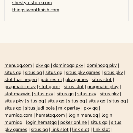
shestylestore.com
thingsiwontfinish.com
menuqq.com
|
pkv qq
|
dominoqq pkv
|
dominoqq pkv
|
situs qq
|
situs qq
|
situs qq
|
situs pkv games
|
situs pkv
|
slot luar negeri
|
judi resmi
|
pkv games
|
situs slot
|
pragmatic play
|
slot gacor
|
situs slot
|
pragmatic play
|
slot maxwin
|
situs pkv
|
situs qq
|
situs pkv
|
situs pkv
|
situs pkv
|
situs qq
|
situs qq
|
situs qq
|
situs qq
|
situs qq
|
situs qq
|
situs judi bola
|
mix parlay
|
pkv qq
|
murniqq.com
|
hematqq.com
|
login menuqq
|
login
murniqq
|
login hematqq
|
poker online
|
situs qq
|
situs
pkv games
|
situs qq
|
link slot
|
link slot
|
link slot
|