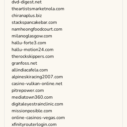
dvd-digest.net
theartistsmarketnola.com
chiranaplus.biz
stackspancakebar.com
namheongfoodcourt.com
milanoglasgow.com
hallu-forte3.com
hallu-motion24.com
therockskippers.com
granfoss.net
allindiacafela.com
alpineskiracing2007.com
casino-vulkan-online.net
pitrepower.com
mediatown360.com
digitaleyestrainclinic.com
missionposible.com
online-casinos-vegas.com
xfinityrouterlogin.com