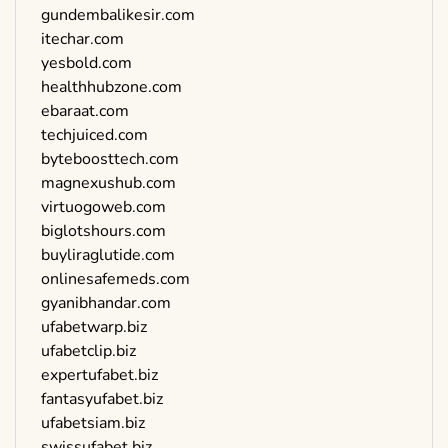
gundembalikesir.com
itechar.com
yesbold.com
healthhubzone.com
ebaraat.com
techjuiced.com
byteboosttech.com
magnexushub.com
virtuogoweb.com
biglotshours.com
buyliraglutide.com
onlinesafemeds.com
gyanibhandar.com
ufabetwarp.biz
ufabetclip.biz
expertufabet.biz
fantasyufabet.biz
ufabetsiam.biz
swissufabet.biz