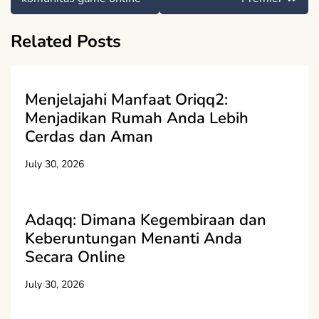
Related Posts
Menjelajahi Manfaat Oriqq2:
Menjadikan Rumah Anda Lebih
Cerdas dan Aman
July 30, 2026
Adaqq: Dimana Kegembiraan dan
Keberuntungan Menanti Anda
Secara Online
July 30, 2026