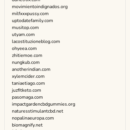
movimientoindignados.org
milfxxxpussy.com
uptodatefamily.com
musitop.com
utyam.com
lacostituzioneblog.com
ohyeea.com
zhitiemoe.com
nungkub.com
anotherindian.com
xylemcider.com
taniaetiago.com
juzfitketo.com
pasomaga.com
impactgardencbdgummies.org
naturesstimulantcbd.net
nopalinaeuropa.com
biomagnify.net