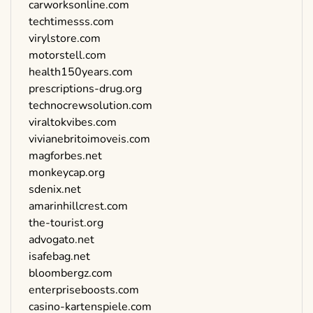
carworksonline.com
techtimesss.com
virylstore.com
motorstell.com
health150years.com
prescriptions-drug.org
technocrewsolution.com
viraltokvibes.com
vivianebritoimoveis.com
magforbes.net
monkeycap.org
sdenix.net
amarinhillcrest.com
the-tourist.org
advogato.net
isafebag.net
bloombergz.com
enterpriseboosts.com
casino-kartenspiele.com