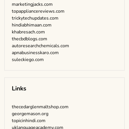
marketingjacks.com
topappliancereviews.com
trickytechupdates.com
hindiabhimaan.com
khabresach.com
thecbdblogs.com
autoresearchchemicals.com
apnabusinesskaro.com
suleckiego.com
Links
thecedarglenmaltshop.com
georgemason.org
topicinhindi.com
uklanguageacademy.com