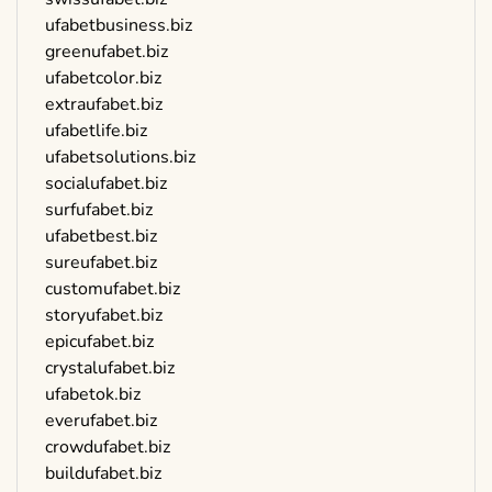
ufabetbusiness.biz
greenufabet.biz
ufabetcolor.biz
extraufabet.biz
ufabetlife.biz
ufabetsolutions.biz
socialufabet.biz
surfufabet.biz
ufabetbest.biz
sureufabet.biz
customufabet.biz
storyufabet.biz
epicufabet.biz
crystalufabet.biz
ufabetok.biz
everufabet.biz
crowdufabet.biz
buildufabet.biz