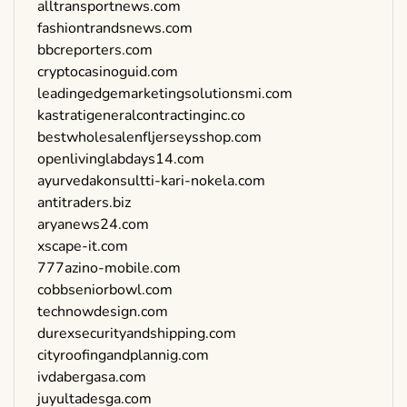
alltransportnews.com
fashiontrandsnews.com
bbcreporters.com
cryptocasinoguid.com
leadingedgemarketingsolutionsmi.com
kastratigeneralcontractinginc.co
bestwholesalenfljerseysshop.com
openlivinglabdays14.com
ayurvedakonsultti-kari-nokela.com
antitraders.biz
aryanews24.com
xscape-it.com
777azino-mobile.com
cobbseniorbowl.com
technowdesign.com
durexsecurityandshipping.com
cityroofingandplannig.com
ivdabergasa.com
juyultadesga.com