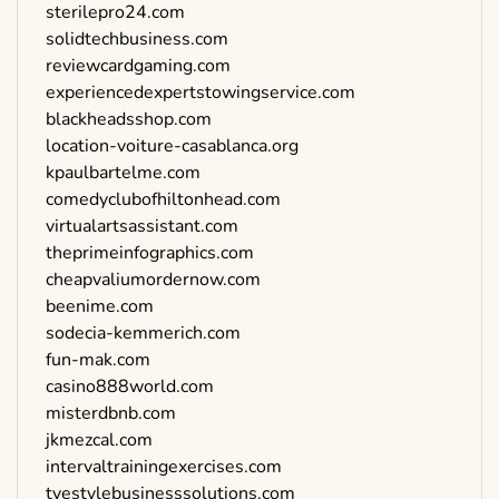
sterilepro24.com
solidtechbusiness.com
reviewcardgaming.com
experiencedexpertstowingservice.com
blackheadsshop.com
location-voiture-casablanca.org
kpaulbartelme.com
comedyclubofhiltonhead.com
virtualartsassistant.com
theprimeinfographics.com
cheapvaliumordernow.com
beenime.com
sodecia-kemmerich.com
fun-mak.com
casino888world.com
misterdbnb.com
jkmezcal.com
intervaltrainingexercises.com
tyestylebusinesssolutions.com