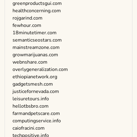
greenproductsgui.com
healthconcerning.com
rojgarind.com
fewhour.com
18minutetimer.com
semanticseostars.com
mainstreamzone.com
growmarijuanas.com
webnshare.com
overlygeneralization.com
ethiopianetwork.org
gadgetsmesh.com
justicefornevada.com
leisuretours.info
hellotbsbro.com
farmandpetscare.com
computingservice.info
caiofracini.com
techpositive.info