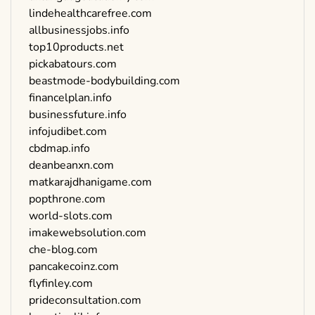
lindehealthcarefree.com
allbusinessjobs.info
top10products.net
pickabatours.com
beastmode-bodybuilding.com
financelplan.info
businessfuture.info
infojudibet.com
cbdmap.info
deanbeanxn.com
matkarajdhanigame.com
popthrone.com
world-slots.com
imakewebsolution.com
che-blog.com
pancakecoinz.com
flyfinley.com
prideconsultation.com