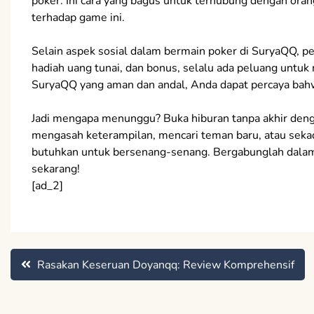
poker. Ini cara yang bagus untuk terhubung dengan oran
terhadap game ini.
Selain aspek sosial dalam bermain poker di SuryaQQ, 
hadiah uang tunai, dan bonus, selalu ada peluang untu
SuryaQQ yang aman dan andal, Anda dapat percaya ba
Jadi mengapa menunggu? Buka hiburan tanpa akhir denga
mengasah keterampilan, mencari teman baru, atau sek
butuhkan untuk bersenang-senang. Bergabunglah dalam
sekarang!
[ad_2]
Post
Rasakan Keseruan Doyanqq: Review Komprehensif
navigation