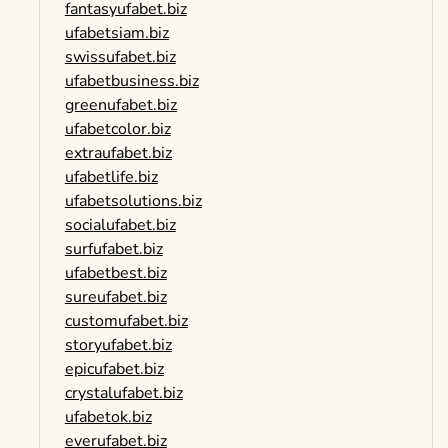
fantasyufabet.biz
ufabetsiam.biz
swissufabet.biz
ufabetbusiness.biz
greenufabet.biz
ufabetcolor.biz
extraufabet.biz
ufabetlife.biz
ufabetsolutions.biz
socialufabet.biz
surfufabet.biz
ufabetbest.biz
sureufabet.biz
customufabet.biz
storyufabet.biz
epicufabet.biz
crystalufabet.biz
ufabetok.biz
everufabet.biz