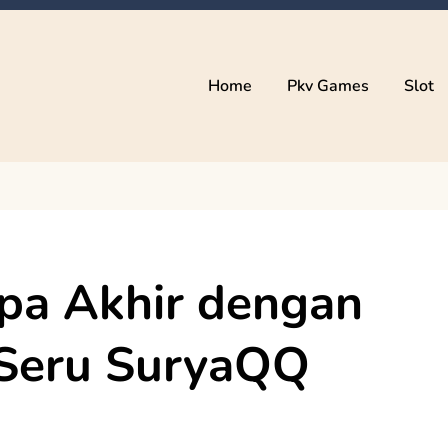
Home
Pkv Games
Slot
en Slot Gacor deng
atkan strategi terbaik untuk meningkatkan peluang kemenangan
pa Akhir dengan
 Seru SuryaQQ