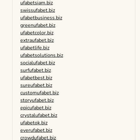
ufabetsiam.biz
swissufabet.biz
ufabetbusiness.biz
greenufabet.biz
ufabetcolor.biz
extraufabet.biz
ufabetlife.biz
ufabetsolutions.biz
socialufabet.biz
surfufabet.biz
ufabetbest.biz
sureufabet.biz
customufabet.biz
storyufabet.biz
epicufabet.biz
crystalufabet.biz
ufabetok.biz
everufabet.biz
crowdufabet.biz