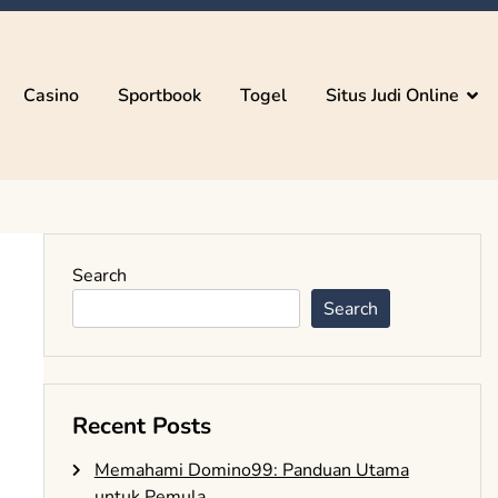
Casino
Sportbook
Togel
Situs Judi Online
an Mudah
 Anda dan raih jackpot besar.
Search
Search
Recent Posts
Memahami Domino99: Panduan Utama
untuk Pemula