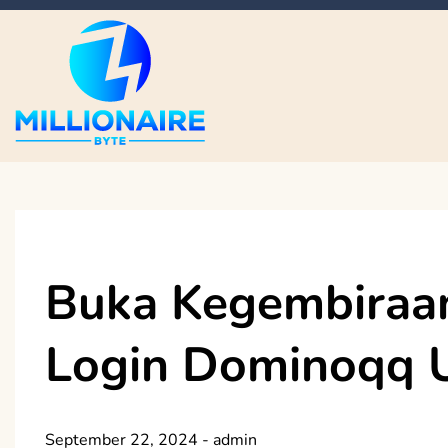
Skip
to
content
Tips Menang di Ag
Pelajari tips menang di agen slot gacor dengan mudah. Dap
Buka Kegembiraa
Login Dominoqq 
September 22, 2024
-
admin