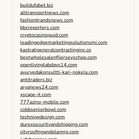
buildufabet.biz
alltransportnews.com
fashiontrandsnews.com
bbcreporters.com
cryptocasinoguid.com
leadingedgemarketingsolutionsmi.com
kastratigeneralcontractinginc.co
bestwholesalenfljerseysshop.com
openlivinglabdays14.com
ayurvedakonsultti-kari-nokela.com
antitraders.biz
aryanews24.com
xscape-it.com
777azino-mobile.com
cobbseniorbowl.com
technowdesign.com
durexsecurityandshipping.com
cityroofingandplannig.com