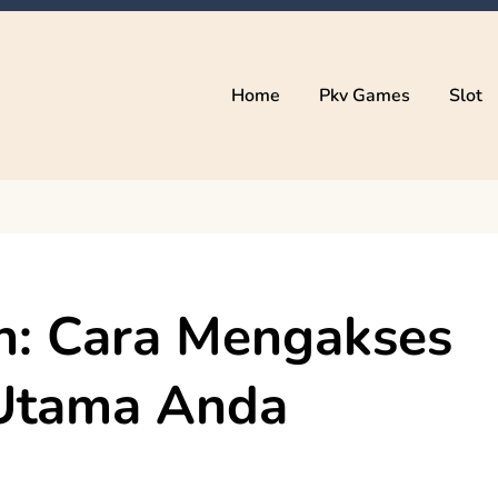
Home
Pkv Games
Slot
en Slot Gacor deng
atkan strategi terbaik untuk meningkatkan peluang kemenangan
n: Cara Mengakses
Utama Anda