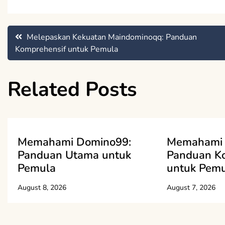
Post
Melepaskan Kekuatan Maindominoqq: Panduan
Komprehensif untuk Pemula
navigation
Related Posts
Memahami Domino99:
Memahami 
Panduan Utama untuk
Panduan K
Pemula
untuk Pem
August 8, 2026
August 7, 2026