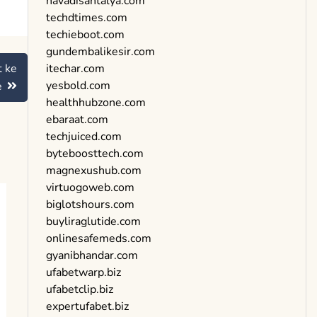
havadisantalya.com
techdtimes.com
techieboot.com
gundembalikesir.com
itechar.com
t ke
yesbold.com
e
healthhubzone.com
ebaraat.com
techjuiced.com
byteboosttech.com
magnexushub.com
virtuogoweb.com
biglotshours.com
buyliraglutide.com
onlinesafemeds.com
gyanibhandar.com
ufabetwarp.biz
ufabetclip.biz
expertufabet.biz