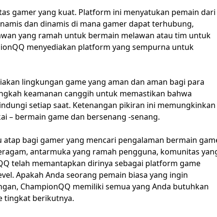
tas gamer yang kuat. Platform ini menyatukan pemain dari
inamis dan dinamis di mana gamer dapat terhubung,
lawan yang ramah untuk bermain melawan atau tim untuk
pionQQ menyediakan platform yang sempurna untuk
iakan lingkungan game yang aman dan aman bagi para
langkah keamanan canggih untuk memastikan bahwa
lindungi setiap saat. Ketenangan pikiran ini memungkinkan
kai – bermain game dan bersenang -senang.
tu atap bagi gamer yang mencari pengalaman bermain gam
g beragam, antarmuka yang ramah pengguna, komunitas yan
Q telah memantapkan dirinya sebagai platform game
evel. Apakah Anda seorang pemain biasa yang ingin
tangan, ChampionQQ memiliki semua yang Anda butuhkan
ingkat berikutnya.