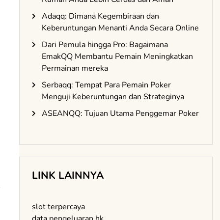
Adaqq: Dimana Kegembiraan dan
Keberuntungan Menanti Anda Secara Online
Dari Pemula hingga Pro: Bagaimana
EmakQQ Membantu Pemain Meningkatkan
Permainan mereka
Serbaqq: Tempat Para Pemain Poker
Menguji Keberuntungan dan Strateginya
ASEANQQ: Tujuan Utama Penggemar Poker
LINK LAINNYA
.
slot terpercaya
data pengeluaran hk