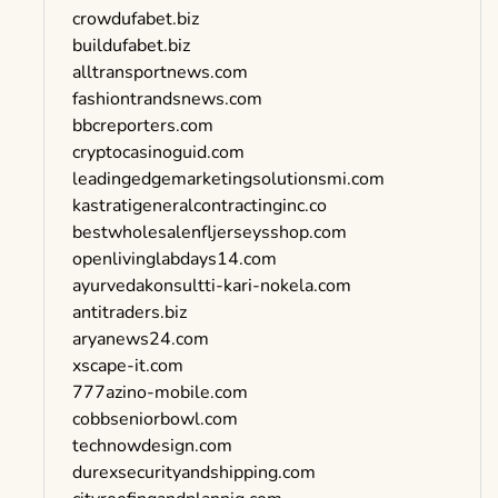
crowdufabet.biz
buildufabet.biz
alltransportnews.com
fashiontrandsnews.com
bbcreporters.com
cryptocasinoguid.com
leadingedgemarketingsolutionsmi.com
kastratigeneralcontractinginc.co
bestwholesalenfljerseysshop.com
openlivinglabdays14.com
ayurvedakonsultti-kari-nokela.com
antitraders.biz
aryanews24.com
xscape-it.com
777azino-mobile.com
cobbseniorbowl.com
technowdesign.com
durexsecurityandshipping.com