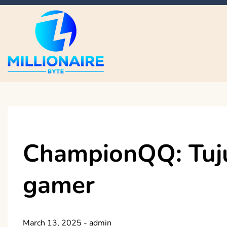
Skip
to
content
Tips Menang di A
Pelajari tips menang di agen slot gacor dengan mudah. 
ChampionQQ: Tuju
gamer
March 13, 2025
-
admin