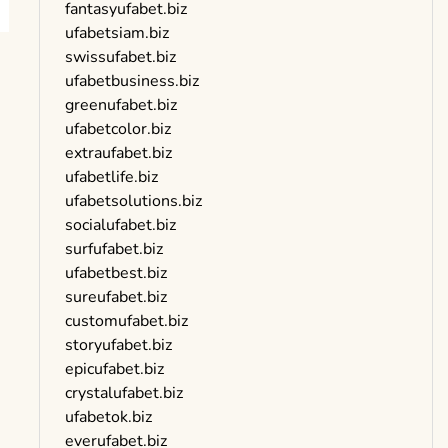
fantasyufabet.biz
ufabetsiam.biz
swissufabet.biz
ufabetbusiness.biz
greenufabet.biz
ufabetcolor.biz
extraufabet.biz
ufabetlife.biz
ufabetsolutions.biz
socialufabet.biz
surfufabet.biz
ufabetbest.biz
sureufabet.biz
customufabet.biz
storyufabet.biz
epicufabet.biz
crystalufabet.biz
ufabetok.biz
everufabet.biz