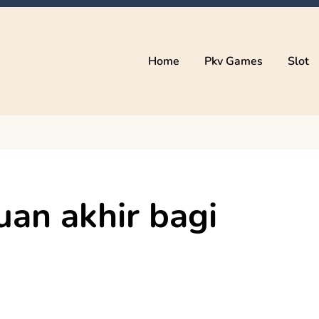
Home
Pkv Games
Slot
gen Slot Gacor de
Dapatkan strategi terbaik untuk meningkatkan peluang kem
an akhir bagi