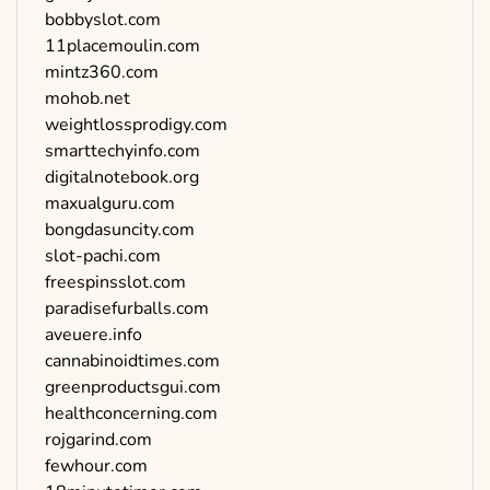
bobbyslot.com
11placemoulin.com
mintz360.com
mohob.net
weightlossprodigy.com
smarttechyinfo.com
digitalnotebook.org
maxualguru.com
bongdasuncity.com
slot-pachi.com
freespinsslot.com
paradisefurballs.com
aveuere.info
cannabinoidtimes.com
greenproductsgui.com
healthconcerning.com
rojgarind.com
fewhour.com