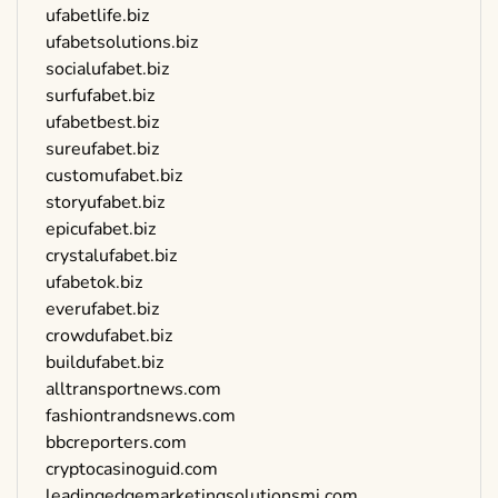
ufabetlife.biz
ufabetsolutions.biz
socialufabet.biz
surfufabet.biz
ufabetbest.biz
sureufabet.biz
customufabet.biz
storyufabet.biz
epicufabet.biz
crystalufabet.biz
ufabetok.biz
everufabet.biz
crowdufabet.biz
buildufabet.biz
alltransportnews.com
fashiontrandsnews.com
bbcreporters.com
cryptocasinoguid.com
leadingedgemarketingsolutionsmi.com