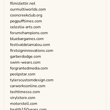
filmizlettir.net
ourmultiworlds.com
cooncreekclub.org
pegpufftimes.com
celestia-arts.com
forumchampions.com
bluebargames.com
festivaldelamalou.com
firstsigninnovations.com
garberdodge.com
swim-wears.com
forgrantedmedia.com
peolpstar.com
tylerscustomdesign.com
carworksonline.com
techtimesss.com
virylstore.com
motorstell.com
health150years.com