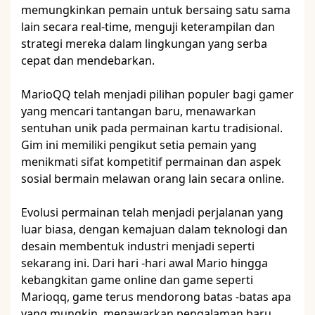
memungkinkan pemain untuk bersaing satu sama
lain secara real-time, menguji keterampilan dan
strategi mereka dalam lingkungan yang serba
cepat dan mendebarkan.
MarioQQ telah menjadi pilihan populer bagi gamer
yang mencari tantangan baru, menawarkan
sentuhan unik pada permainan kartu tradisional.
Gim ini memiliki pengikut setia pemain yang
menikmati sifat kompetitif permainan dan aspek
sosial bermain melawan orang lain secara online.
Evolusi permainan telah menjadi perjalanan yang
luar biasa, dengan kemajuan dalam teknologi dan
desain membentuk industri menjadi seperti
sekarang ini. Dari hari -hari awal Mario hingga
kebangkitan game online dan game seperti
Marioqq, game terus mendorong batas -batas apa
yang mungkin, menawarkan pengalaman baru