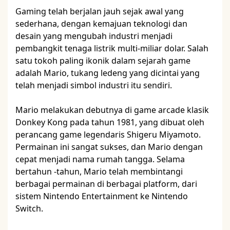
Gaming telah berjalan jauh sejak awal yang
sederhana, dengan kemajuan teknologi dan
desain yang mengubah industri menjadi
pembangkit tenaga listrik multi-miliar dolar. Salah
satu tokoh paling ikonik dalam sejarah game
adalah Mario, tukang ledeng yang dicintai yang
telah menjadi simbol industri itu sendiri.
Mario melakukan debutnya di game arcade klasik
Donkey Kong pada tahun 1981, yang dibuat oleh
perancang game legendaris Shigeru Miyamoto.
Permainan ini sangat sukses, dan Mario dengan
cepat menjadi nama rumah tangga. Selama
bertahun -tahun, Mario telah membintangi
berbagai permainan di berbagai platform, dari
sistem Nintendo Entertainment ke Nintendo
Switch.