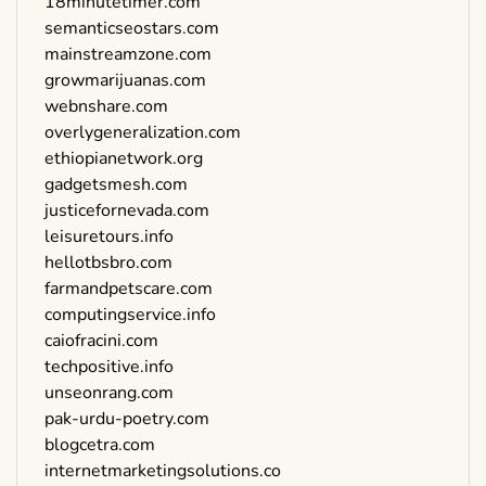
18minutetimer.com
semanticseostars.com
mainstreamzone.com
growmarijuanas.com
webnshare.com
overlygeneralization.com
ethiopianetwork.org
gadgetsmesh.com
justicefornevada.com
leisuretours.info
hellotbsbro.com
farmandpetscare.com
computingservice.info
caiofracini.com
techpositive.info
unseonrang.com
pak-urdu-poetry.com
blogcetra.com
internetmarketingsolutions.co