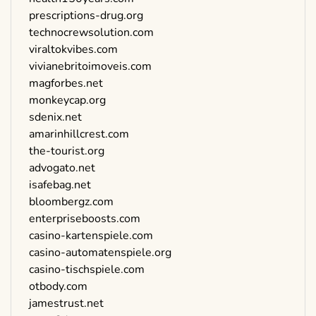
prescriptions-drug.org
technocrewsolution.com
viraltokvibes.com
vivianebritoimoveis.com
magforbes.net
monkeycap.org
sdenix.net
amarinhillcrest.com
the-tourist.org
advogato.net
isafebag.net
bloombergz.com
enterpriseboosts.com
casino-kartenspiele.com
casino-automatenspiele.org
casino-tischspiele.com
otbody.com
jamestrust.net