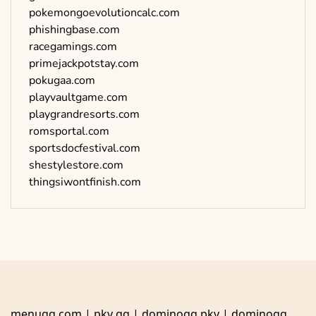
pokemongoevolutioncalc.com
phishingbase.com
racegamings.com
primejackpotstay.com
pokugaa.com
playvaultgame.com
playgrandresorts.com
romsportal.com
sportsdocfestival.com
shestylestore.com
thingsiwontfinish.com
menuqq.com
|
pkv qq
|
dominoqq pkv
|
dominoqq