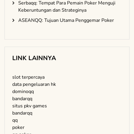
Serbaqq: Tempat Para Pemain Poker Menguji
Keberuntungan dan Strateginya
ASEANQQ: Tujuan Utama Penggemar Poker
LINK LAINNYA
slot terpercaya
data pengeluaran hk
dominoqq
bandarqq
situs pkv games
bandarqq
qq
poker