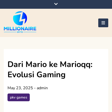
Skip
to
content
Tips Menang di
Agen Slot Gacor
dengan Mudah
Dari Mario ke Marioqq:
Evolusi Gaming
May 23, 2025
-
admin
pkv games