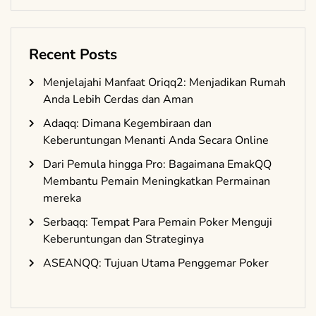
Recent Posts
Menjelajahi Manfaat Oriqq2: Menjadikan Rumah
Anda Lebih Cerdas dan Aman
Adaqq: Dimana Kegembiraan dan
Keberuntungan Menanti Anda Secara Online
Dari Pemula hingga Pro: Bagaimana EmakQQ
Membantu Pemain Meningkatkan Permainan
mereka
Serbaqq: Tempat Para Pemain Poker Menguji
Keberuntungan dan Strateginya
ASEANQQ: Tujuan Utama Penggemar Poker