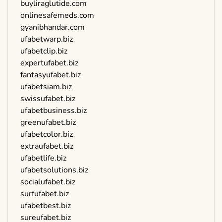
buyliraglutide.com
onlinesafemeds.com
gyanibhandar.com
ufabetwarp.biz
ufabetclip.biz
expertufabet.biz
fantasyufabet.biz
ufabetsiam.biz
swissufabet.biz
ufabetbusiness.biz
greenufabet.biz
ufabetcolor.biz
extraufabet.biz
ufabetlife.biz
ufabetsolutions.biz
socialufabet.biz
surfufabet.biz
ufabetbest.biz
sureufabet.biz