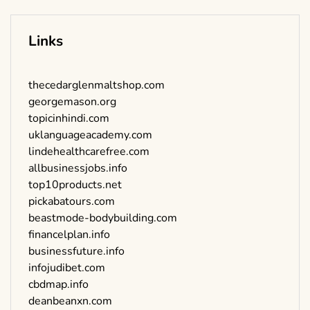
Links
thecedarglenmaltshop.com
georgemason.org
topicinhindi.com
uklanguageacademy.com
lindehealthcarefree.com
allbusinessjobs.info
top10products.net
pickabatours.com
beastmode-bodybuilding.com
financelplan.info
businessfuture.info
infojudibet.com
cbdmap.info
deanbeanxn.com