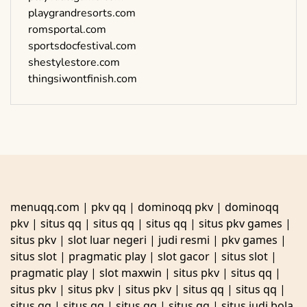
playgrandresorts.com
romsportal.com
sportsdocfestival.com
shestylestore.com
thingsiwontfinish.com
menuqq.com
|
pkv qq
|
dominoqq pkv
|
dominoqq
pkv
|
situs qq
|
situs qq
|
situs qq
|
situs pkv games
|
situs pkv
|
slot luar negeri
|
judi resmi
|
pkv games
|
situs slot
|
pragmatic play
|
slot gacor
|
situs slot
|
pragmatic play
|
slot maxwin
|
situs pkv
|
situs qq
|
situs pkv
|
situs pkv
|
situs pkv
|
situs qq
|
situs qq
|
situs qq
|
situs qq
|
situs qq
|
situs qq
|
situs judi bola