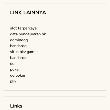
LINK LAINNYA
slot terpercaya
data pengeluaran hk
dominoqq
bandarqq
situs pkv games
bandarqq
qq
poker
qq poker
pkv
Links