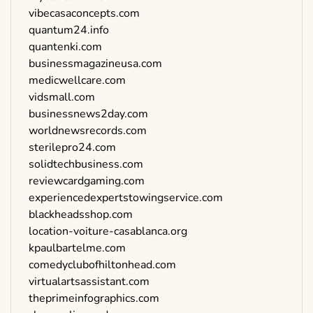
vibecasaconcepts.com
quantum24.info
quantenki.com
businessmagazineusa.com
medicwellcare.com
vidsmall.com
businessnews2day.com
worldnewsrecords.com
sterilepro24.com
solidtechbusiness.com
reviewcardgaming.com
experiencedexpertstowingservice.com
blackheadsshop.com
location-voiture-casablanca.org
kpaulbartelme.com
comedyclubofhiltonhead.com
virtualartsassistant.com
theprimeinfographics.com