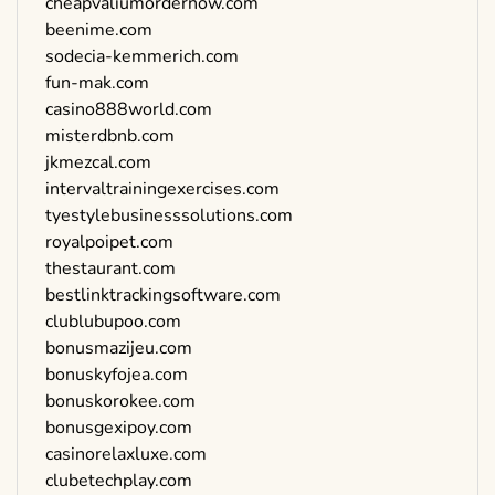
cheapvaliumordernow.com
beenime.com
sodecia-kemmerich.com
fun-mak.com
casino888world.com
misterdbnb.com
jkmezcal.com
intervaltrainingexercises.com
tyestylebusinesssolutions.com
royalpoipet.com
thestaurant.com
bestlinktrackingsoftware.com
clublubupoo.com
bonusmazijeu.com
bonuskyfojea.com
bonuskorokee.com
bonusgexipoy.com
casinorelaxluxe.com
clubetechplay.com