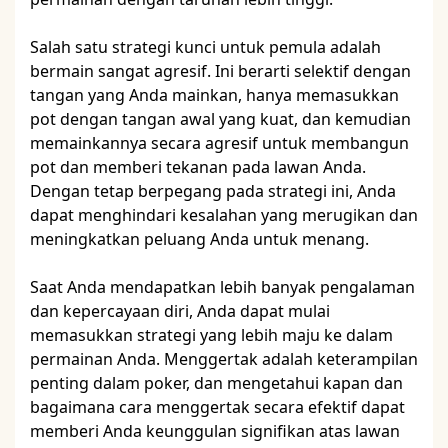
Salah satu strategi kunci untuk pemula adalah
bermain sangat agresif. Ini berarti selektif dengan
tangan yang Anda mainkan, hanya memasukkan
pot dengan tangan awal yang kuat, dan kemudian
memainkannya secara agresif untuk membangun
pot dan memberi tekanan pada lawan Anda.
Dengan tetap berpegang pada strategi ini, Anda
dapat menghindari kesalahan yang merugikan dan
meningkatkan peluang Anda untuk menang.
Saat Anda mendapatkan lebih banyak pengalaman
dan kepercayaan diri, Anda dapat mulai
memasukkan strategi yang lebih maju ke dalam
permainan Anda. Menggertak adalah keterampilan
penting dalam poker, dan mengetahui kapan dan
bagaimana cara menggertak secara efektif dapat
memberi Anda keunggulan signifikan atas lawan