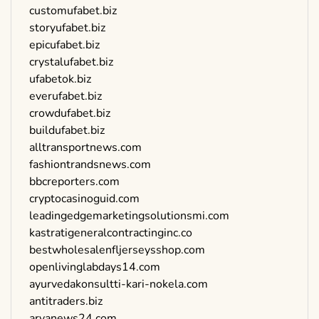
customufabet.biz
storyufabet.biz
epicufabet.biz
crystalufabet.biz
ufabetok.biz
everufabet.biz
crowdufabet.biz
buildufabet.biz
alltransportnews.com
fashiontrandsnews.com
bbcreporters.com
cryptocasinoguid.com
leadingedgemarketingsolutionsmi.com
kastratigeneralcontractinginc.co
bestwholesalenfljerseysshop.com
openlivinglabdays14.com
ayurvedakonsultti-kari-nokela.com
antitraders.biz
aryanews24.com