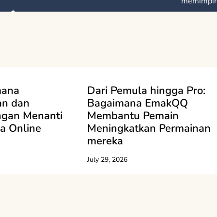
memimpi
mana
Dari Pemula hingga Pro:
an dan
Bagaimana EmakQQ
ngan Menanti
Membantu Pemain
a Online
Meningkatkan Permainan
mereka
July 29, 2026