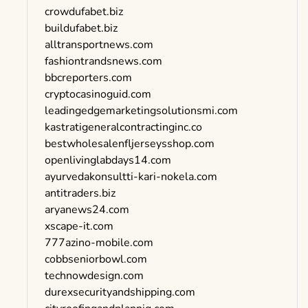
crowdufabet.biz
buildufabet.biz
alltransportnews.com
fashiontrandsnews.com
bbcreporters.com
cryptocasinoguid.com
leadingedgemarketingsolutionsmi.com
kastratigeneralcontractinginc.co
bestwholesalenfljerseysshop.com
openlivinglabdays14.com
ayurvedakonsultti-kari-nokela.com
antitraders.biz
aryanews24.com
xscape-it.com
777azino-mobile.com
cobbseniorbowl.com
technowdesign.com
durexsecurityandshipping.com