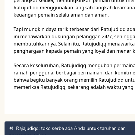
perangkat seluler, memungkinkan pemain untuk menik
Ratujudiqq menggunakan langkah-langkah keamanan
keuangan pemain selalu aman dan aman.
Tapi mungkin daya tarik terbesar dari Ratujudiqq a
ini menawarkan dukungan pelanggan 24/7, sehingg
membutuhkannya. Selain itu, Ratujudiqq menawark
penghargaan kepada pemain yang loyal dan menarik
Secara keseluruhan, Ratujudiqq mengubah permainan
ramah pengguna, berbagai permainan, dan komitme
bahwa begitu banyak orang memilih Ratujudiqq untu
memeriksa Ratujudiqq, sekarang adalah waktu yang t
Post
Rajajudiqq: toko serba ada Anda untuk taruhan dan