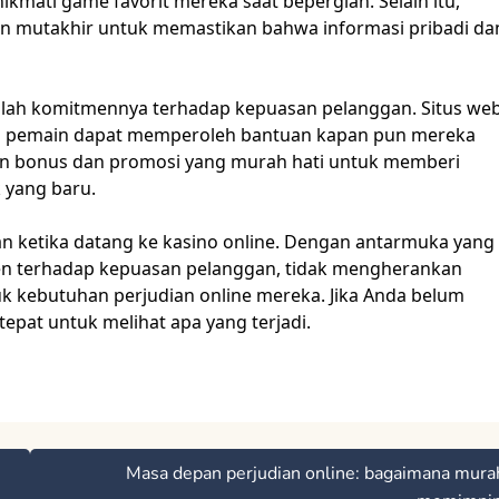
mati game favorit mereka saat bepergian. Selain itu,
 mutakhir untuk memastikan bahwa informasi pribadi da
dalah komitmennya terhadap kepuasan pelanggan. Situs we
a pemain dapat memperoleh bantuan kapan pun mereka
an bonus dan promosi yang murah hati untuk memberi
 yang baru.
 ketika datang ke kasino online. Dengan antarmuka yang
n terhadap kepuasan pelanggan, tidak mengherankan
k kebutuhan perjudian online mereka. Jika Anda belum
epat untuk melihat apa yang terjadi.
Masa depan perjudian online: bagaimana mur