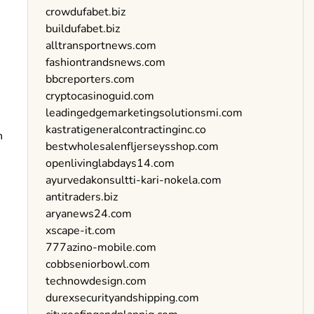
crowdufabet.biz
buildufabet.biz
alltransportnews.com
fashiontrandsnews.com
bbcreporters.com
cryptocasinoguid.com
leadingedgemarketingsolutionsmi.com
kastratigeneralcontractinginc.co
n
bestwholesalenfljerseysshop.com
openlivinglabdays14.com
ayurvedakonsultti-kari-nokela.com
antitraders.biz
aryanews24.com
xscape-it.com
777azino-mobile.com
cobbseniorbowl.com
technowdesign.com
durexsecurityandshipping.com