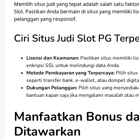
Memilih situs judi yang tepat adalah salah satu fa
Slot. Pastikan Anda bermain di situs yang memiliki 
pelanggan yang responsif.
Ciri Situs Judi Slot PG Terp
Lisensi dan Keamanan:
Pastikan situs memiliki li
enkripsi SSL untuk melindungi data Anda.
Metode Pembayaran yang Terpercaya:
Pilih sit
seperti transfer bank, e-wallet, atau dompet digi
Dukungan Pelanggan:
Pilih situs yang menyedia
bantuan kapan saja jika mengalami masalah atau m
Manfaatkan Bonus da
Ditawarkan