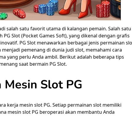
adi salah satu favorit utama di kalangan pemain. Salah satu
h PG Slot (Pocket Games Soft), yang dikenal dengan grafis
r inovatif. PG Slot menawarkan berbagai jenis permainan slo
n menjadi pemenang di dunia judi slot, memahami cara
a yang perlu Anda ambil. Berikut adalah beberapa tips
enang saat bermain PG Slot.
 Mesin Slot PG
 kerja mesin slot PG. Setiap permainan slot memiliki
ana mesin slot PG beroperasi akan membantu Anda