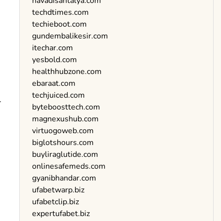
havadisantalya.com
techdtimes.com
techieboot.com
gundembalikesir.com
itechar.com
yesbold.com
healthhubzone.com
ebaraat.com
techjuiced.com
.
byteboosttech.com
magnexushub.com
virtuogoweb.com
biglotshours.com
buyliraglutide.com
onlinesafemeds.com
gyanibhandar.com
ufabetwarp.biz
ufabetclip.biz
expertufabet.biz