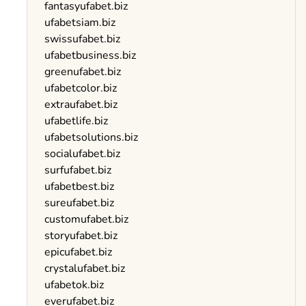
fantasyufabet.biz
ufabetsiam.biz
swissufabet.biz
ufabetbusiness.biz
greenufabet.biz
ufabetcolor.biz
extraufabet.biz
ufabetlife.biz
ufabetsolutions.biz
socialufabet.biz
surfufabet.biz
ufabetbest.biz
sureufabet.biz
customufabet.biz
storyufabet.biz
epicufabet.biz
crystalufabet.biz
ufabetok.biz
everufabet.biz