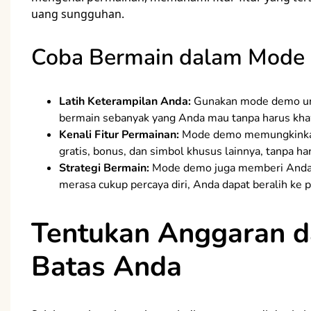
uang sungguhan.
Coba Bermain dalam Mode
Latih Keterampilan Anda:
Gunakan mode demo unt
bermain sebanyak yang Anda mau tanpa harus khaw
Kenali Fitur Permainan:
Mode demo memungkinkan 
gratis, bonus, dan simbol khusus lainnya, tanpa h
Strategi Bermain:
Mode demo juga memberi Anda k
merasa cukup percaya diri, Anda dapat beralih k
Tentukan Anggaran d
Batas Anda