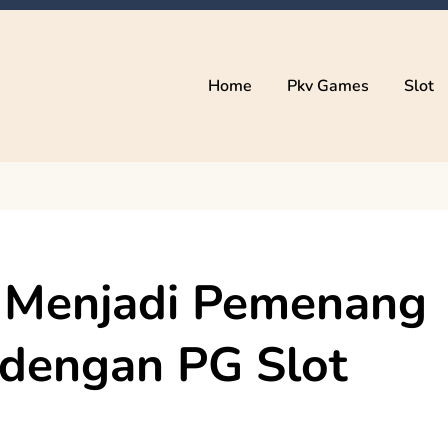
Home
Pkv Games
Slot
gen Slot Gacor de
Dapatkan strategi terbaik untuk meningkatkan peluang kem
 Menjadi Pemenang
t dengan PG Slot