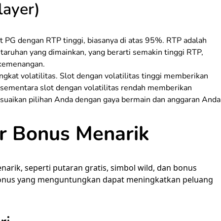
layer)
 PG dengan RTP tinggi, biasanya di atas 95%. RTP adalah
taruhan yang dimainkan, yang berarti semakin tinggi RTP,
 kemenangan.
kat volatilitas. Slot dengan volatilitas tinggi memberikan
 sementara slot dengan volatilitas rendah memberikan
esuaikan pilihan Anda dengan gaya bermain dan anggaran Anda
ur Bonus Menarik
arik, seperti putaran gratis, simbol wild, dan bonus
r bonus yang menguntungkan dapat meningkatkan peluang