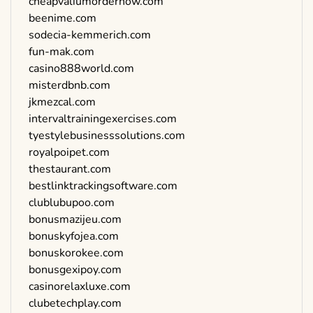
cheapvaliumordernow.com
beenime.com
sodecia-kemmerich.com
fun-mak.com
casino888world.com
misterdbnb.com
jkmezcal.com
intervaltrainingexercises.com
tyestylebusinesssolutions.com
royalpoipet.com
thestaurant.com
bestlinktrackingsoftware.com
clublubupoo.com
bonusmazijeu.com
bonuskyfojea.com
bonuskorokee.com
bonusgexipoy.com
casinorelaxluxe.com
clubetechplay.com