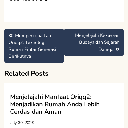
Post
Menjelajahi Kekayaan
Memperkenalkan
navigation
Budaya dan Sejarah
Oriqq2: Teknologi
Rumah Pintar Generasi
Damqq
Berikutnya
Related Posts
Menjelajahi Manfaat Oriqq2:
Menjadikan Rumah Anda Lebih
Cerdas dan Aman
July 30, 2026