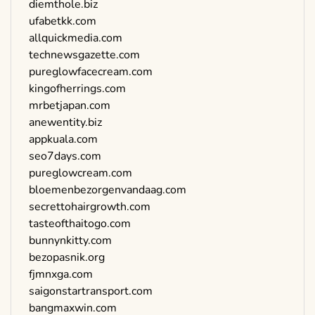
diemthole.biz
ufabetkk.com
allquickmedia.com
technewsgazette.com
pureglowfacecream.com
kingofherrings.com
mrbetjapan.com
anewentity.biz
appkuala.com
seo7days.com
pureglowcream.com
bloemenbezorgenvandaag.com
secrettohairgrowth.com
tasteofthaitogo.com
bunnynkitty.com
bezopasnik.org
fjmnxga.com
saigonstartransport.com
bangmaxwin.com