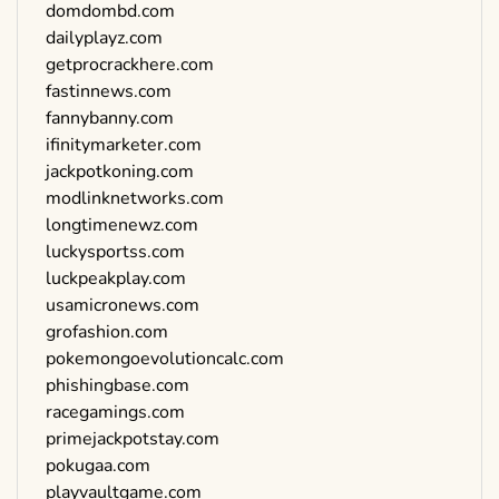
domdombd.com
dailyplayz.com
getprocrackhere.com
fastinnews.com
fannybanny.com
ifinitymarketer.com
jackpotkoning.com
modlinknetworks.com
longtimenewz.com
luckysportss.com
luckpeakplay.com
usamicronews.com
grofashion.com
pokemongoevolutioncalc.com
phishingbase.com
racegamings.com
primejackpotstay.com
pokugaa.com
playvaultgame.com