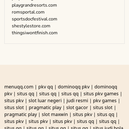
playgrandresorts.com
romsportal.com
sportsdocfestival.com
shestylestore.com
thingsiwontfinish.com
menuqq.com
|
pkv qq
|
dominoqq pkv
|
dominoqq
pkv
|
situs qq
|
situs qq
|
situs qq
|
situs pkv games
|
situs pkv
|
slot luar negeri
|
judi resmi
|
pkv games
|
situs slot
|
pragmatic play
|
slot gacor
|
situs slot
|
pragmatic play
|
slot maxwin
|
situs pkv
|
situs qq
|
situs pkv
|
situs pkv
|
situs pkv
|
situs qq
|
situs qq
|
situs qq
|
situs qq
|
situs qq
|
situs qq
|
situs judi bola