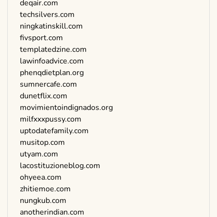
deqair.com
techsilvers.com
ningkatinskill.com
fivsport.com
templatedzine.com
lawinfoadvice.com
phenqdietplan.org
sumnercafe.com
dunetflix.com
movimientoindignados.org
milfxxxpussy.com
uptodatefamily.com
musitop.com
utyam.com
lacostituzioneblog.com
ohyeea.com
zhitiemoe.com
nungkub.com
anotherindian.com