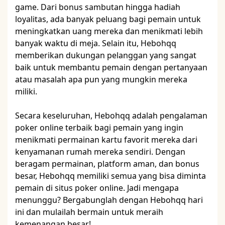
game. Dari bonus sambutan hingga hadiah
loyalitas, ada banyak peluang bagi pemain untuk
meningkatkan uang mereka dan menikmati lebih
banyak waktu di meja. Selain itu, Hebohqq
memberikan dukungan pelanggan yang sangat
baik untuk membantu pemain dengan pertanyaan
atau masalah apa pun yang mungkin mereka
miliki.
Secara keseluruhan, Hebohqq adalah pengalaman
poker online terbaik bagi pemain yang ingin
menikmati permainan kartu favorit mereka dari
kenyamanan rumah mereka sendiri. Dengan
beragam permainan, platform aman, dan bonus
besar, Hebohqq memiliki semua yang bisa diminta
pemain di situs poker online. Jadi mengapa
menunggu? Bergabunglah dengan Hebohqq hari
ini dan mulailah bermain untuk meraih
kemenangan besar!