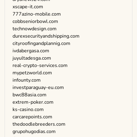
xscape-it.com
777azino-mobile.com
cobbseniorbowl.com
technowdesign.com
durexsecurityandshipping.com
cityroofingandplannig.com
ivdabergasa.com
juyultadesga.com
real-crypto-services.com
mypetzworld.com
infounty.com
investparaguay-eu.com
bwc88asia.com
extrem-poker.com
ks-casino.com
carcarepoints.com
thedoodlebreeders.com
grupohugodias.com