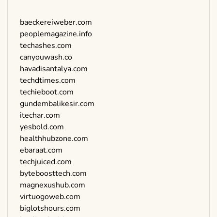
baeckereiweber.com
peoplemagazine.info
techashes.com
canyouwash.co
havadisantalya.com
techdtimes.com
techieboot.com
gundembalikesir.com
itechar.com
yesbold.com
healthhubzone.com
ebaraat.com
techjuiced.com
byteboosttech.com
magnexushub.com
virtuogoweb.com
biglotshours.com