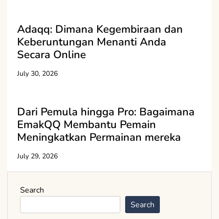
Adaqq: Dimana Kegembiraan dan
Keberuntungan Menanti Anda
Secara Online
July 30, 2026
Dari Pemula hingga Pro: Bagaimana
EmakQQ Membantu Pemain
Meningkatkan Permainan mereka
July 29, 2026
Search
Search