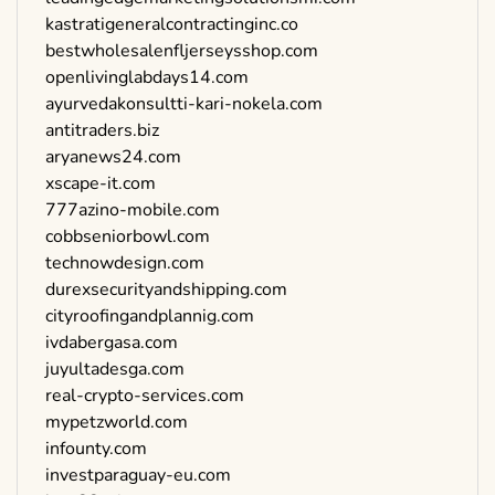
kastratigeneralcontractinginc.co
bestwholesalenfljerseysshop.com
openlivinglabdays14.com
ayurvedakonsultti-kari-nokela.com
antitraders.biz
aryanews24.com
xscape-it.com
777azino-mobile.com
cobbseniorbowl.com
technowdesign.com
durexsecurityandshipping.com
cityroofingandplannig.com
ivdabergasa.com
juyultadesga.com
real-crypto-services.com
mypetzworld.com
infounty.com
investparaguay-eu.com