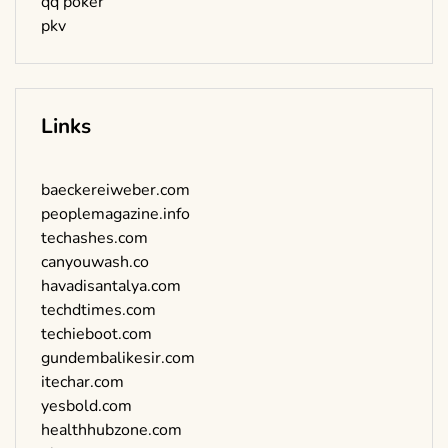
qq poker
pkv
Links
baeckereiweber.com
peoplemagazine.info
techashes.com
canyouwash.co
havadisantalya.com
techdtimes.com
techieboot.com
gundembalikesir.com
itechar.com
yesbold.com
healthhubzone.com