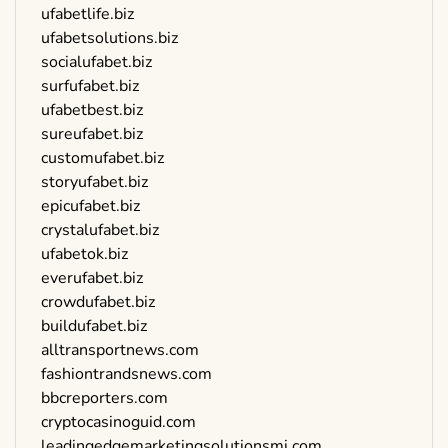
ufabetlife.biz
ufabetsolutions.biz
socialufabet.biz
surfufabet.biz
ufabetbest.biz
sureufabet.biz
customufabet.biz
storyufabet.biz
epicufabet.biz
crystalufabet.biz
ufabetok.biz
everufabet.biz
crowdufabet.biz
buildufabet.biz
alltransportnews.com
fashiontrandsnews.com
bbcreporters.com
cryptocasinoguid.com
leadingedgemarketingsolutionsmi.com