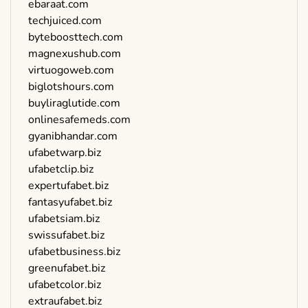
ebaraat.com
techjuiced.com
byteboosttech.com
magnexushub.com
virtuogoweb.com
biglotshours.com
buyliraglutide.com
onlinesafemeds.com
gyanibhandar.com
ufabetwarp.biz
ufabetclip.biz
expertufabet.biz
fantasyufabet.biz
ufabetsiam.biz
swissufabet.biz
ufabetbusiness.biz
greenufabet.biz
ufabetcolor.biz
extraufabet.biz