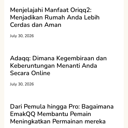
Menjelajahi Manfaat Oriqq2:
Menjadikan Rumah Anda Lebih
Cerdas dan Aman
July 30, 2026
Adaqq: Dimana Kegembiraan dan
Keberuntungan Menanti Anda
Secara Online
July 30, 2026
Dari Pemula hingga Pro: Bagaimana
EmakQQ Membantu Pemain
Meningkatkan Permainan mereka