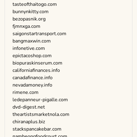
tasteofthaitogo.com
bunnynkitty.com
bezopasnik.org
fjmnxga.com
saigonstartransport.com
bangmaxwin.com
infonetive.com
epictacoshop.com
biopuraskinserum.com
californiafinances.info
canadafinance.info
nevadamoney.info
rimene.com
ledepanneur-pigalle.com
dvd-digest.net
theartistsmarketnola.com
chiranaplus.biz
stackspancakebar.com
namheongfoodcourt.com