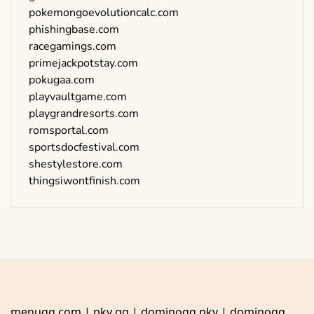
pokemongoevolutioncalc.com
phishingbase.com
racegamings.com
primejackpotstay.com
pokugaa.com
playvaultgame.com
playgrandresorts.com
romsportal.com
sportsdocfestival.com
shestylestore.com
thingsiwontfinish.com
menuqq.com
|
pkv qq
|
dominoqq pkv
|
dominoqq