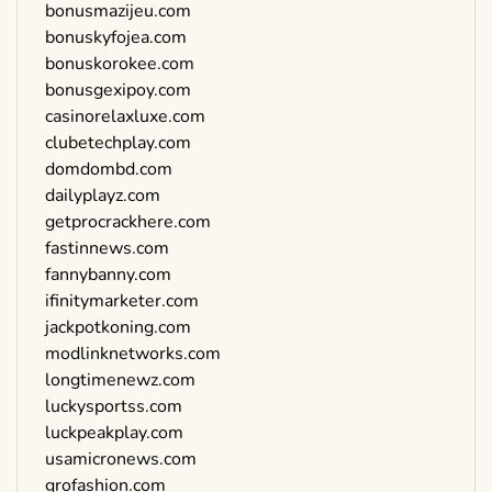
bonusmazijeu.com
bonuskyfojea.com
bonuskorokee.com
bonusgexipoy.com
casinorelaxluxe.com
clubetechplay.com
domdombd.com
dailyplayz.com
getprocrackhere.com
fastinnews.com
fannybanny.com
ifinitymarketer.com
jackpotkoning.com
modlinknetworks.com
longtimenewz.com
luckysportss.com
luckpeakplay.com
usamicronews.com
grofashion.com