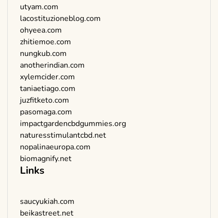
utyam.com
lacostituzioneblog.com
ohyeea.com
zhitiemoe.com
nungkub.com
anotherindian.com
xylemcider.com
taniaetiago.com
juzfitketo.com
pasomaga.com
impactgardencbdgummies.org
naturesstimulantcbd.net
nopalinaeuropa.com
biomagnify.net
Links
saucyukiah.com
beikastreet.net