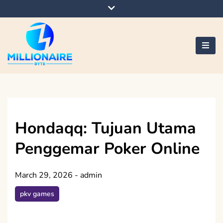
Skip
to
content
Tips Menang di
Agen Slot Gacor
dengan Mudah
Hondaqq: Tujuan Utama
Penggemar Poker Online
March 29, 2026
-
admin
pkv games