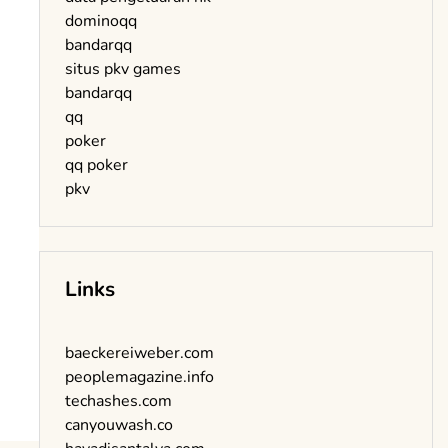
dominoqq
bandarqq
situs pkv games
bandarqq
qq
poker
qq poker
pkv
Links
baeckereiweber.com
peoplemagazine.info
techashes.com
canyouwash.co