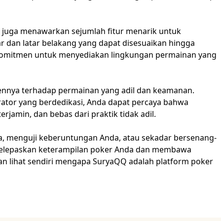
 juga menawarkan sejumlah fitur menarik untuk
 dan latar belakang yang dapat disesuaikan hingga
rkomitmen untuk menyediakan lingkungan permainan yang
ya terhadap permainan yang adil dan keamanan.
rator yang berdedikasi, Anda dapat percaya bahwa
amin, dan bebas dari praktik tidak adil.
a, menguji keberuntungan Anda, atau sekadar bersenang-
melepaskan keterampilan poker Anda dan membawa
 dan lihat sendiri mengapa SuryaQQ adalah platform poker