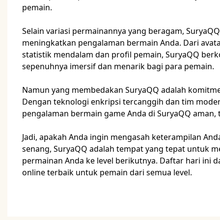
pemain.
Selain variasi permainannya yang beragam, SuryaQQ
meningkatkan pengalaman bermain Anda. Dari avatar
statistik mendalam dan profil pemain, SuryaQQ be
sepenuhnya imersif dan menarik bagi para pemain.
Namun yang membedakan SuryaQQ adalah komitmenn
Dengan teknologi enkripsi tercanggih dan tim mode
pengalaman bermain game Anda di SuryaQQ aman, terj
Jadi, apakah Anda ingin mengasah keterampilan And
senang, SuryaQQ adalah tempat yang tepat untuk 
permainan Anda ke level berikutnya. Daftar hari ini
online terbaik untuk pemain dari semua level.