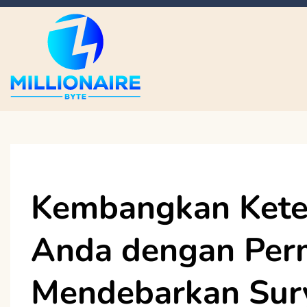
Skip
to
content
Tips Menang di A
Pelajari tips menang di agen slot gacor dengan mudah. 
Kembangkan Kete
Anda dengan Per
Mendebarkan Su