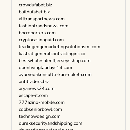
crowdufabet.biz
buildufabet.biz
alltransportnews.com
fashiontrandsnews.com
bbcreporters.com
cryptocasinoguid.com
leadingedgemarketingsolutionsmi.com
kastratigeneralcontractinginc.co
bestwholesalenfljerseysshop.com
openlivinglabdays14.com
ayurvedakonsultti-kari-nokela.com
antitraders.biz
aryanews24.com
xscape-it.com
777azino-mobile.com
cobbseniorbowl.com
technowdesign.com
durexsecurityandshipping.com