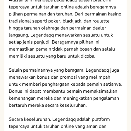
Alasan lain mengapa Legendaqq adalah platform
tepercaya untuk taruhan online adalah beragamnya
pilihan permainan dan taruhan. Dari permainan kasino
tradisional seperti poker, blackjack, dan roulette
hingga taruhan olahraga dan permainan dealer
langsung, Legendaqq menawarkan sesuatu untuk
setiap jenis penjudi. Beragamnya pilihan ini
memastikan pemain tidak pernah bosan dan selalu
memiliki sesuatu yang baru untuk dicoba.
Selain permainannya yang beragam, Legendaqq juga
menawarkan bonus dan promosi yang melimpah
untuk memberi penghargaan kepada pemain setianya.
Bonus ini dapat membantu pemain memaksimalkan
kemenangan mereka dan meningkatkan pengalaman
bertaruh mereka secara keseluruhan.
Secara keseluruhan, Legendaqq adalah platform
tepercaya untuk taruhan online yang aman dan