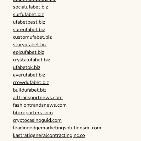
socialufabet.biz
surfufabet.biz
ufabetbest.biz
sureufabet.biz
customufabet.biz
storyufabet.biz
epicufabet.biz
crystalufabet.biz
ufabetok.biz
everufabet.biz
crowdufabet.biz
buildufabet.biz
alltransportnews.com
fashiontrandsnews.com
bbcreporters.com
cryptocasinoguid.com
leadingedgemarketingsolutionsmi.com
kastratigeneralcontractinginc.co