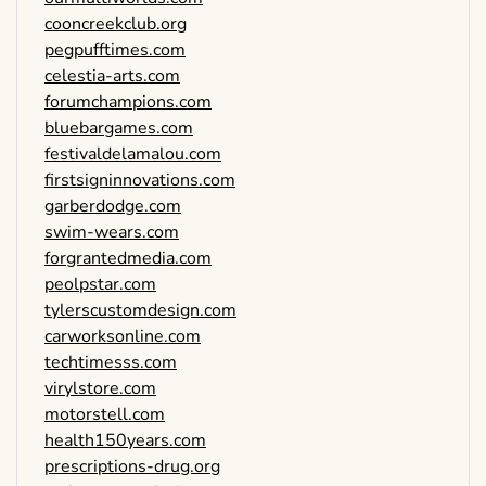
cooncreekclub.org
pegpufftimes.com
celestia-arts.com
forumchampions.com
bluebargames.com
festivaldelamalou.com
firstsigninnovations.com
garberdodge.com
swim-wears.com
forgrantedmedia.com
peolpstar.com
tylerscustomdesign.com
carworksonline.com
techtimesss.com
virylstore.com
motorstell.com
health150years.com
prescriptions-drug.org