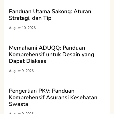
Panduan Utama Sakong: Aturan,
Strategi, dan Tip
August 10, 2026
Memahami ADUQQ: Panduan
Komprehensif untuk Desain yang
Dapat Diakses
August 9, 2026
Pengertian PKV: Panduan
Komprehensif Asuransi Kesehatan
Swasta
August 9, 2026