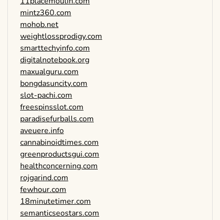
11placemoulin.com
mintz360.com
mohob.net
weightlossprodigy.com
smarttechyinfo.com
digitalnotebook.org
maxualguru.com
bongdasuncity.com
slot-pachi.com
freespinsslot.com
paradisefurballs.com
aveuere.info
cannabinoidtimes.com
greenproductsgui.com
healthconcerning.com
rojgarind.com
fewhour.com
18minutetimer.com
semanticseostars.com