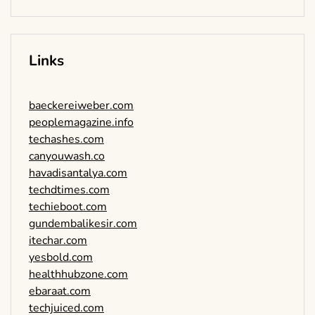
Links
baeckereiweber.com
peoplemagazine.info
techashes.com
canyouwash.co
havadisantalya.com
techdtimes.com
techieboot.com
gundembalikesir.com
itechar.com
yesbold.com
healthhubzone.com
ebaraat.com
techjuiced.com