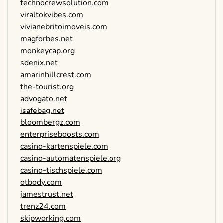
technocrewsolution.com
viraltokvibes.com
vivianebritoimoveis.com
magforbes.net
monkeycap.org
sdenix.net
amarinhillcrest.com
the-tourist.org
advogato.net
isafebag.net
bloombergz.com
enterpriseboosts.com
casino-kartenspiele.com
casino-automatenspiele.org
casino-tischspiele.com
otbody.com
jamestrust.net
trenz24.com
skipworking.com