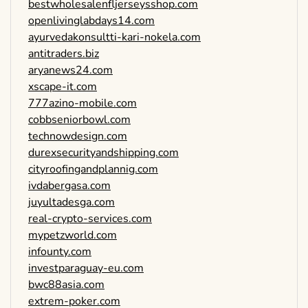
bestwholesalenfljerseysshop.com
openlivinglabdays14.com
ayurvedakonsultti-kari-nokela.com
antitraders.biz
aryanews24.com
xscape-it.com
777azino-mobile.com
cobbseniorbowl.com
technowdesign.com
durexsecurityandshipping.com
cityroofingandplannig.com
ivdabergasa.com
juyultadesga.com
real-crypto-services.com
mypetzworld.com
infounty.com
investparaguay-eu.com
bwc88asia.com
extrem-poker.com