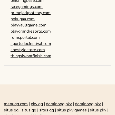
phishingbase.com
racegamings.com
primejackpotstay.com
pokugaa.com
playvaultgame.com
playgrandresorts.com
romsportal.com
sportsdocfestival.com
shestylestore.com
thingsiwontfinish.com
menuqq.com
|
pkv qq
|
dominoqq pkv
|
dominoqq pkv
|
situs qq
|
situs qq
|
situs qq
|
situs pkv games
|
situs pkv
|