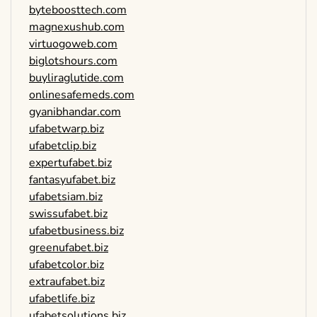
byteboosttech.com
magnexushub.com
virtuogoweb.com
biglotshours.com
buyliraglutide.com
onlinesafemeds.com
gyanibhandar.com
ufabetwarp.biz
ufabetclip.biz
expertufabet.biz
fantasyufabet.biz
ufabetsiam.biz
swissufabet.biz
ufabetbusiness.biz
greenufabet.biz
ufabetcolor.biz
extraufabet.biz
ufabetlife.biz
ufabetsolutions.biz