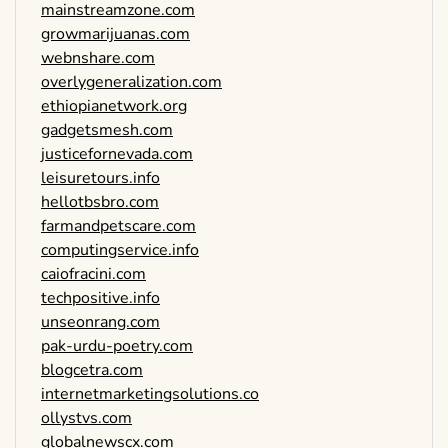
mainstreamzone.com
growmarijuanas.com
webnshare.com
overlygeneralization.com
ethiopianetwork.org
gadgetsmesh.com
justicefornevada.com
leisuretours.info
hellotbsbro.com
farmandpetscare.com
computingservice.info
caiofracini.com
techpositive.info
unseonrang.com
pak-urdu-poetry.com
blogcetra.com
internetmarketingsolutions.co
ollystvs.com
globalnewscx.com