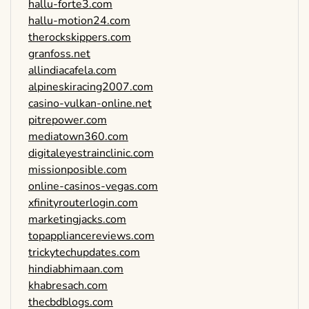
hallu-forte3.com
hallu-motion24.com
therockskippers.com
granfoss.net
allindiacafela.com
alpineskiracing2007.com
casino-vulkan-online.net
pitrepower.com
mediatown360.com
digitaleyestrainclinic.com
missionposible.com
online-casinos-vegas.com
xfinityrouterlogin.com
marketingjacks.com
topappliancereviews.com
trickytechupdates.com
hindiabhimaan.com
khabresach.com
thecbdblogs.com