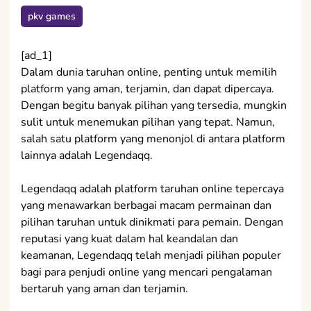
pkv games
[ad_1]
Dalam dunia taruhan online, penting untuk memilih
platform yang aman, terjamin, dan dapat dipercaya.
Dengan begitu banyak pilihan yang tersedia, mungkin
sulit untuk menemukan pilihan yang tepat. Namun,
salah satu platform yang menonjol di antara platform
lainnya adalah Legendaqq.
Legendaqq adalah platform taruhan online tepercaya
yang menawarkan berbagai macam permainan dan
pilihan taruhan untuk dinikmati para pemain. Dengan
reputasi yang kuat dalam hal keandalan dan
keamanan, Legendaqq telah menjadi pilihan populer
bagi para penjudi online yang mencari pengalaman
bertaruh yang aman dan terjamin.