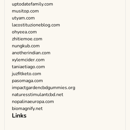
uptodatefamily.com
musitop.com
utyam.com
lacostituzioneblog.com
ohyeea.com
zhitiemoe.com
nungkub.com
anotherindian.com
xylemcider.com
taniaetiago.com
juzfitketo.com
pasomaga.com
impactgardencbdgummies.org
naturesstimulantcbd.net
nopalinaeuropa.com
biomagnify.net
Links