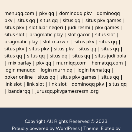
menuqq.com
|
pkv qq
|
dominoqq pkv
|
dominoqq
pkv
|
situs qq
|
situs qq
|
situs qq
|
situs pkv games
|
situs pkv
|
slot luar negeri
|
judi resmi
|
pkv games
|
situs slot
|
pragmatic play
|
slot gacor
|
situs slot
|
pragmatic play
|
slot maxwin
|
situs pkv
|
situs qq
|
situs pkv
|
situs pkv
|
situs pkv
|
situs qq
|
situs qq
|
situs qq
|
situs qq
|
situs qq
|
situs qq
|
situs judi bola
|
mix parlay
|
pkv qq
|
murniqq.com
|
hematqq.com
|
login menuqq
|
login murniqq
|
login hematqq
|
poker online
|
situs qq
|
situs pkv games
|
situs qq
|
link slot
|
link slot
|
link slot
|
dominoqq pkv
|
situs qq
|
bandarqq
|
jurusqq.pkvgamesresmi.org
Copyright All Rights Reserved © 2023
Proudly powered by WordPress
|
Theme: Elated by