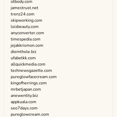
otbody.com
jamestrust.net
trenz24.com
skipworking.com
loizbeauty.com
anyconverter.com
timespedia.com
jejakkrismon.com
diemthole.biz
ufabetkk.com
allquickmedia.com
technewsgazette.com
pureglowfacecream.com
kingofherrings.com
mrbetjapan.com
anewentity.biz
appkuala.com
seo7days.com
pureglowcream.com