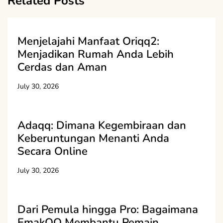
Related Posts
Menjelajahi Manfaat Oriqq2:
Menjadikan Rumah Anda Lebih
Cerdas dan Aman
July 30, 2026
Adaqq: Dimana Kegembiraan dan
Keberuntungan Menanti Anda
Secara Online
July 30, 2026
Dari Pemula hingga Pro: Bagaimana
EmakQQ Membantu Pemain