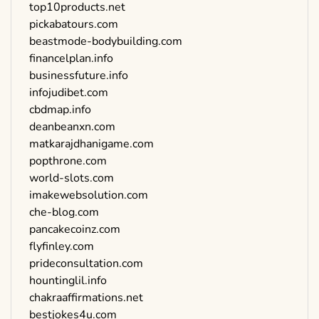
top10products.net
pickabatours.com
beastmode-bodybuilding.com
financelplan.info
businessfuture.info
infojudibet.com
cbdmap.info
deanbeanxn.com
matkarajdhanigame.com
popthrone.com
world-slots.com
imakewebsolution.com
che-blog.com
pancakecoinz.com
flyfinley.com
prideconsultation.com
hountinglil.info
chakraaffirmations.net
bestjokes4u.com