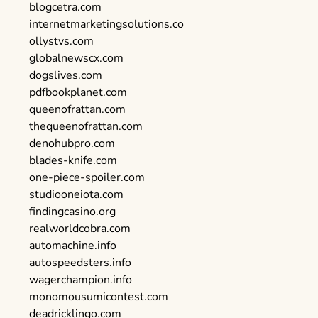
blogcetra.com
internetmarketingsolutions.co
ollystvs.com
globalnewscx.com
dogslives.com
pdfbookplanet.com
queenofrattan.com
thequeenofrattan.com
denohubpro.com
blades-knife.com
one-piece-spoiler.com
studiooneiota.com
findingcasino.org
realworldcobra.com
automachine.info
autospeedsters.info
wagerchampion.info
monomousumicontest.com
deadricklingo.com