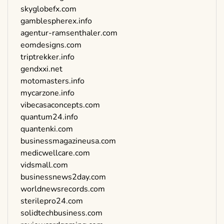
skyglobefx.com
gamblespherex.info
agentur-ramsenthaler.com
eomdesigns.com
triptrekker.info
gendxxi.net
motomasters.info
mycarzone.info
vibecasaconcepts.com
quantum24.info
quantenki.com
businessmagazineusa.com
medicwellcare.com
vidsmall.com
businessnews2day.com
worldnewsrecords.com
sterilepro24.com
solidtechbusiness.com