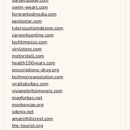
garberdodge.com
swim-wears.com
forgrantedmedia.com
peolpstar.com
tylerscustomdesign.com
carworksonline.com
techtimesss.com
virylstore.com
motorstell.com
health150years.com
prescriptions-drug.org
technocrewsolution.com
viraltokvibes.com
vivianebritoimoveis.com
magforbes.net
monkeycap.org
sdenix.net
amarinhillcrest.com
the-tourist.org