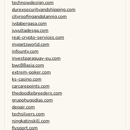
technowdesign.com
durexsecurityandshipping.com
cityroofingandplannig.com
ivdabergasa.com
juyultadesga.com
real-crypto-services.com
mypetzworld.com
infounty.com
investparaguay-eu.com
bwc88asia.com
extrem-poker.com
ks-casino.com
carcarepoints.com
thedoodlebreeders.com
grupohugodias.com
deqair.com
techsilvers.com
ningkatinskill.com
fivsport.com