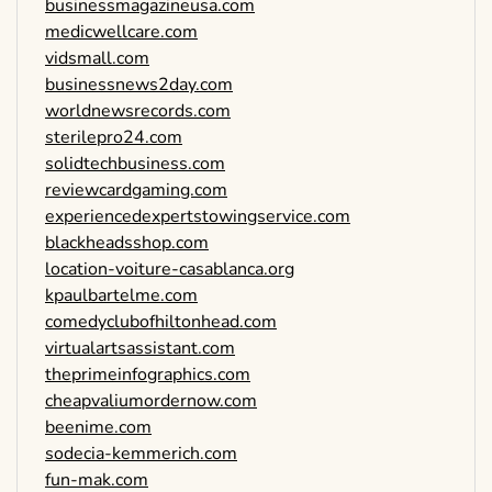
businessmagazineusa.com
medicwellcare.com
vidsmall.com
businessnews2day.com
worldnewsrecords.com
sterilepro24.com
solidtechbusiness.com
reviewcardgaming.com
experiencedexpertstowingservice.com
blackheadsshop.com
location-voiture-casablanca.org
kpaulbartelme.com
comedyclubofhiltonhead.com
virtualartsassistant.com
theprimeinfographics.com
cheapvaliumordernow.com
beenime.com
sodecia-kemmerich.com
fun-mak.com