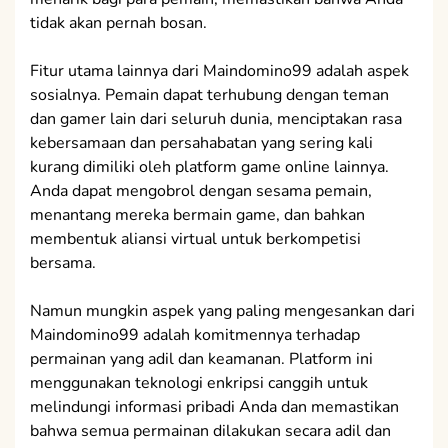
tidak akan pernah bosan.
Fitur utama lainnya dari Maindomino99 adalah aspek
sosialnya. Pemain dapat terhubung dengan teman
dan gamer lain dari seluruh dunia, menciptakan rasa
kebersamaan dan persahabatan yang sering kali
kurang dimiliki oleh platform game online lainnya.
Anda dapat mengobrol dengan sesama pemain,
menantang mereka bermain game, dan bahkan
membentuk aliansi virtual untuk berkompetisi
bersama.
Namun mungkin aspek yang paling mengesankan dari
Maindomino99 adalah komitmennya terhadap
permainan yang adil dan keamanan. Platform ini
menggunakan teknologi enkripsi canggih untuk
melindungi informasi pribadi Anda dan memastikan
bahwa semua permainan dilakukan secara adil dan