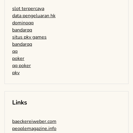
slot terpercaya
data pengeluaran hk
dominoqq
bandarqq
situs pkv games
bandarqq
qq
poker
qq poker
pkv
Links
baeckereiweber.com
peoplemagazine.info