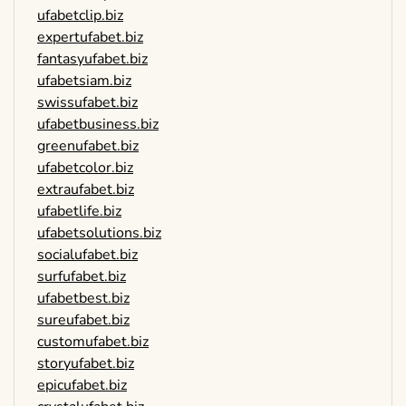
ufabetclip.biz
expertufabet.biz
fantasyufabet.biz
ufabetsiam.biz
swissufabet.biz
ufabetbusiness.biz
greenufabet.biz
ufabetcolor.biz
extraufabet.biz
ufabetlife.biz
ufabetsolutions.biz
socialufabet.biz
surfufabet.biz
ufabetbest.biz
sureufabet.biz
customufabet.biz
storyufabet.biz
epicufabet.biz