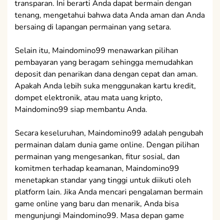
transparan. Ini berarti Anda dapat bermain dengan
tenang, mengetahui bahwa data Anda aman dan Anda
bersaing di lapangan permainan yang setara.
Selain itu, Maindomino99 menawarkan pilihan
pembayaran yang beragam sehingga memudahkan
deposit dan penarikan dana dengan cepat dan aman.
Apakah Anda lebih suka menggunakan kartu kredit,
dompet elektronik, atau mata uang kripto,
Maindomino99 siap membantu Anda.
Secara keseluruhan, Maindomino99 adalah pengubah
permainan dalam dunia game online. Dengan pilihan
permainan yang mengesankan, fitur sosial, dan
komitmen terhadap keamanan, Maindomino99
menetapkan standar yang tinggi untuk diikuti oleh
platform lain. Jika Anda mencari pengalaman bermain
game online yang baru dan menarik, Anda bisa
mengunjungi Maindomino99. Masa depan game