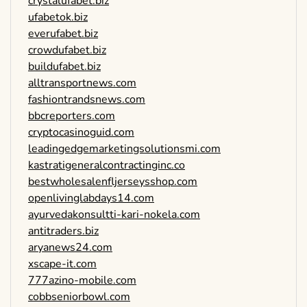
crystalufabet.biz
ufabetok.biz
everufabet.biz
crowdufabet.biz
buildufabet.biz
alltransportnews.com
fashiontrandsnews.com
bbcreporters.com
cryptocasinoguid.com
leadingedgemarketingsolutionsmi.com
kastratigeneralcontractinginc.co
bestwholesalenfljerseysshop.com
openlivinglabdays14.com
ayurvedakonsultti-kari-nokela.com
antitraders.biz
aryanews24.com
xscape-it.com
777azino-mobile.com
cobbseniorbowl.com