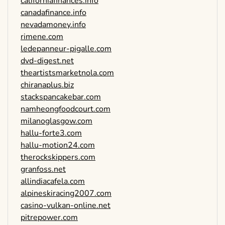
californiafinances.info
canadafinance.info
nevadamoney.info
rimene.com
ledepanneur-pigalle.com
dvd-digest.net
theartistsmarketnola.com
chiranaplus.biz
stackspancakebar.com
namheongfoodcourt.com
milanoglasgow.com
hallu-forte3.com
hallu-motion24.com
therockskippers.com
granfoss.net
allindiacafela.com
alpineskiracing2007.com
casino-vulkan-online.net
pitrepower.com