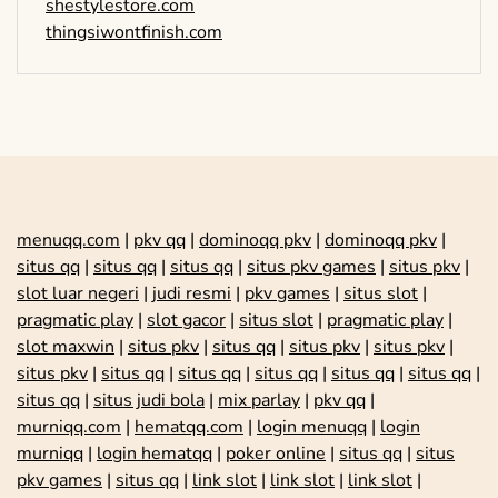
shestylestore.com
thingsiwontfinish.com
menuqq.com
|
pkv qq
|
dominoqq pkv
|
dominoqq pkv
|
situs qq
|
situs qq
|
situs qq
|
situs pkv games
|
situs pkv
|
slot luar negeri
|
judi resmi
|
pkv games
|
situs slot
|
pragmatic play
|
slot gacor
|
situs slot
|
pragmatic play
|
slot maxwin
|
situs pkv
|
situs qq
|
situs pkv
|
situs pkv
|
situs pkv
|
situs qq
|
situs qq
|
situs qq
|
situs qq
|
situs qq
|
situs qq
|
situs judi bola
|
mix parlay
|
pkv qq
|
murniqq.com
|
hematqq.com
|
login menuqq
|
login
murniqq
|
login hematqq
|
poker online
|
situs qq
|
situs
pkv games
|
situs qq
|
link slot
|
link slot
|
link slot
|