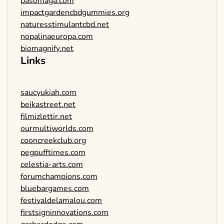
pasomaga.com
impactgardencbdgummies.org
naturesstimulantcbd.net
nopalinaeuropa.com
biomagnify.net
Links
saucyukiah.com
beikastreet.net
filmizlettir.net
ourmultiworlds.com
cooncreekclub.org
pegpufftimes.com
celestia-arts.com
forumchampions.com
bluebargames.com
festivaldelamalou.com
firstsigninnovations.com