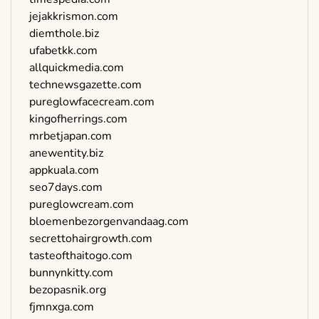
jejakkrismon.com
diemthole.biz
ufabetkk.com
allquickmedia.com
technewsgazette.com
pureglowfacecream.com
kingofherrings.com
mrbetjapan.com
anewentity.biz
appkuala.com
seo7days.com
pureglowcream.com
bloemenbezorgenvandaag.com
secrettohairgrowth.com
tasteofthaitogo.com
bunnynkitty.com
bezopasnik.org
fjmnxga.com