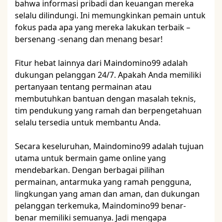
bahwa informasi pribadi dan keuangan mereka
selalu dilindungi. Ini memungkinkan pemain untuk
fokus pada apa yang mereka lakukan terbaik –
bersenang -senang dan menang besar!
Fitur hebat lainnya dari Maindomino99 adalah
dukungan pelanggan 24/7. Apakah Anda memiliki
pertanyaan tentang permainan atau
membutuhkan bantuan dengan masalah teknis,
tim pendukung yang ramah dan berpengetahuan
selalu tersedia untuk membantu Anda.
Secara keseluruhan, Maindomino99 adalah tujuan
utama untuk bermain game online yang
mendebarkan. Dengan berbagai pilihan
permainan, antarmuka yang ramah pengguna,
lingkungan yang aman dan aman, dan dukungan
pelanggan terkemuka, Maindomino99 benar-
benar memiliki semuanya. Jadi mengapa