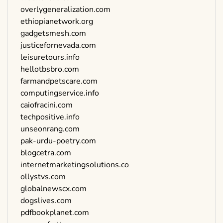
overlygeneralization.com
ethiopianetwork.org
gadgetsmesh.com
justicefornevada.com
leisuretours.info
hellotbsbro.com
farmandpetscare.com
computingservice.info
caiofracini.com
techpositive.info
unseonrang.com
pak-urdu-poetry.com
blogcetra.com
internetmarketingsolutions.co
ollystvs.com
globalnewscx.com
dogslives.com
pdfbookplanet.com