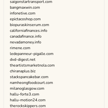
saigonstartransport.com
bangmaxwin.com
infonetive.com
epictacoshop.com
biopuraskinserum.com
californiafinances.info
canadafinance.info
nevadamoney.info
rimene.com
ledepanneur-pigalle.com
dvd-digest.net
theartistsmarketnola.com
chiranaplus.biz
stackspancakebar.com
namheongfoodcourt.com
milanoglasgow.com
hallu-forte3.com
hallu-motion24.com
therockskippers.com