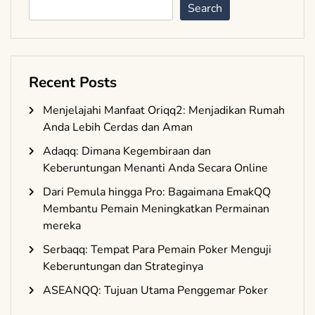
Search
Recent Posts
Menjelajahi Manfaat Oriqq2: Menjadikan Rumah
Anda Lebih Cerdas dan Aman
Adaqq: Dimana Kegembiraan dan
Keberuntungan Menanti Anda Secara Online
Dari Pemula hingga Pro: Bagaimana EmakQQ
Membantu Pemain Meningkatkan Permainan
mereka
Serbaqq: Tempat Para Pemain Poker Menguji
Keberuntungan dan Strateginya
ASEANQQ: Tujuan Utama Penggemar Poker