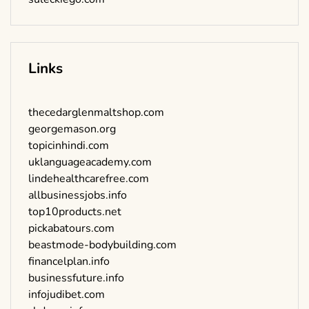
Links
thecedarglenmaltshop.com
georgemason.org
topicinhindi.com
uklanguageacademy.com
lindehealthcarefree.com
allbusinessjobs.info
top10products.net
pickabatours.com
beastmode-bodybuilding.com
financelplan.info
businessfuture.info
infojudibet.com