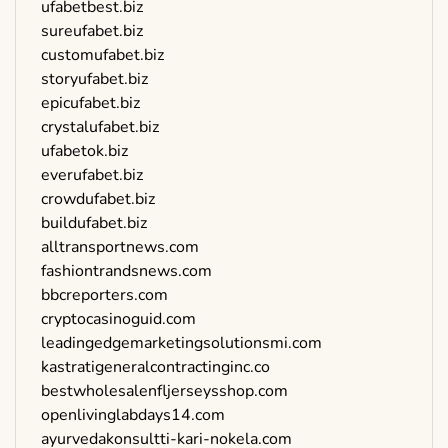
ufabetbest.biz
sureufabet.biz
customufabet.biz
storyufabet.biz
epicufabet.biz
crystalufabet.biz
ufabetok.biz
everufabet.biz
crowdufabet.biz
buildufabet.biz
alltransportnews.com
fashiontrandsnews.com
bbcreporters.com
cryptocasinoguid.com
leadingedgemarketingsolutionsmi.com
kastratigeneralcontractinginc.co
bestwholesalenfljerseysshop.com
openlivinglabdays14.com
ayurvedakonsultti-kari-nokela.com