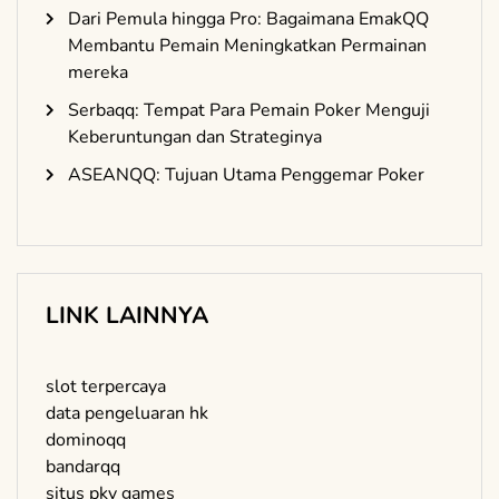
Dari Pemula hingga Pro: Bagaimana EmakQQ
Membantu Pemain Meningkatkan Permainan
mereka
Serbaqq: Tempat Para Pemain Poker Menguji
Keberuntungan dan Strateginya
ASEANQQ: Tujuan Utama Penggemar Poker
LINK LAINNYA
slot terpercaya
data pengeluaran hk
dominoqq
bandarqq
situs pkv games