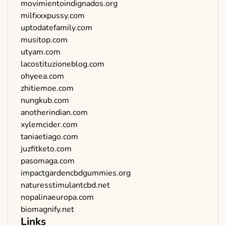
movimientoindignados.org
milfxxxpussy.com
uptodatefamily.com
musitop.com
utyam.com
lacostituzioneblog.com
ohyeea.com
zhitiemoe.com
nungkub.com
anotherindian.com
xylemcider.com
taniaetiago.com
juzfitketo.com
pasomaga.com
impactgardencbdgummies.org
naturesstimulantcbd.net
nopalinaeuropa.com
biomagnify.net
Links