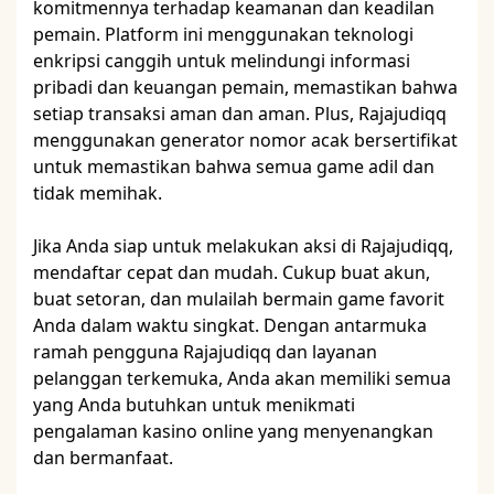
komitmennya terhadap keamanan dan keadilan
pemain. Platform ini menggunakan teknologi
enkripsi canggih untuk melindungi informasi
pribadi dan keuangan pemain, memastikan bahwa
setiap transaksi aman dan aman. Plus, Rajajudiqq
menggunakan generator nomor acak bersertifikat
untuk memastikan bahwa semua game adil dan
tidak memihak.
Jika Anda siap untuk melakukan aksi di Rajajudiqq,
mendaftar cepat dan mudah. Cukup buat akun,
buat setoran, dan mulailah bermain game favorit
Anda dalam waktu singkat. Dengan antarmuka
ramah pengguna Rajajudiqq dan layanan
pelanggan terkemuka, Anda akan memiliki semua
yang Anda butuhkan untuk menikmati
pengalaman kasino online yang menyenangkan
dan bermanfaat.