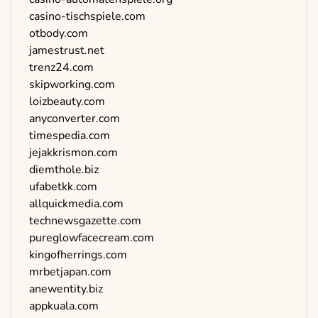
casino-tischspiele.com
otbody.com
jamestrust.net
trenz24.com
skipworking.com
loizbeauty.com
anyconverter.com
timespedia.com
jejakkrismon.com
diemthole.biz
ufabetkk.com
allquickmedia.com
technewsgazette.com
pureglowfacecream.com
kingofherrings.com
mrbetjapan.com
anewentity.biz
appkuala.com