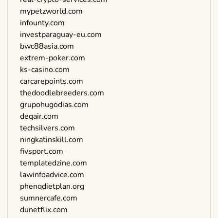
mypetzworld.com
infounty.com
investparaguay-eu.com
bwc88asia.com
extrem-poker.com
ks-casino.com
carcarepoints.com
thedoodlebreeders.com
grupohugodias.com
deqair.com
techsilvers.com
ningkatinskill.com
fivsport.com
templatedzine.com
lawinfoadvice.com
phenqdietplan.org
sumnercafe.com
dunetflix.com