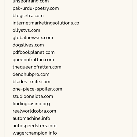
unseonrang.com
pak-urdu-poetry.com
blogcetra.com
internetmarketingsolutions.co
ollystvs.com
globalnewscx.com
dogslives.com
pdfbookplanet.com
queenofrattan.com
thequeenofrattan.com
denohubpro.com
blades-knife.com
one-piece-spoiler.com
studiooneiota.com
findingcasino.org
realworldcobra.com
automachine.info
autospeedsters.info
wagerchampion.info