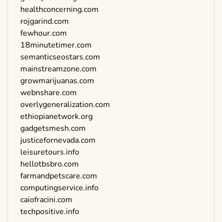
healthconcerning.com
rojgarind.com
fewhour.com
18minutetimer.com
semanticseostars.com
mainstreamzone.com
growmarijuanas.com
webnshare.com
overlygeneralization.com
ethiopianetwork.org
gadgetsmesh.com
justicefornevada.com
leisuretours.info
hellotbsbro.com
farmandpetscare.com
computingservice.info
caiofracini.com
techpositive.info