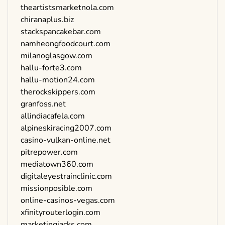
theartistsmarketnola.com
chiranaplus.biz
stackspancakebar.com
namheongfoodcourt.com
milanoglasgow.com
hallu-forte3.com
hallu-motion24.com
therockskippers.com
granfoss.net
allindiacafela.com
alpineskiracing2007.com
casino-vulkan-online.net
pitrepower.com
mediatown360.com
digitaleyestrainclinic.com
missionposible.com
online-casinos-vegas.com
xfinityrouterlogin.com
marketingjacks.com