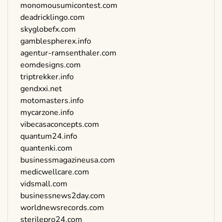
monomousumicontest.com
deadricklingo.com
skyglobefx.com
gamblespherex.info
agentur-ramsenthaler.com
eomdesigns.com
triptrekker.info
gendxxi.net
motomasters.info
mycarzone.info
vibecasaconcepts.com
quantum24.info
quantenki.com
businessmagazineusa.com
medicwellcare.com
vidsmall.com
businessnews2day.com
worldnewsrecords.com
sterilepro24.com