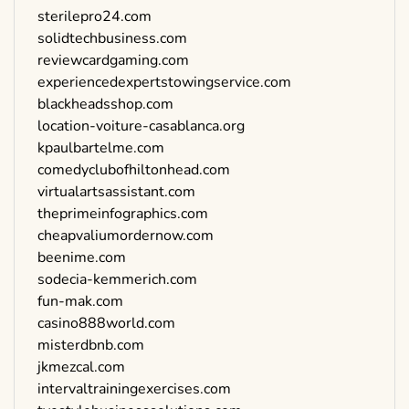
sterilepro24.com
solidtechbusiness.com
reviewcardgaming.com
experiencedexpertstowingservice.com
blackheadsshop.com
location-voiture-casablanca.org
kpaulbartelme.com
comedyclubofhiltonhead.com
virtualartsassistant.com
theprimeinfographics.com
cheapvaliumordernow.com
beenime.com
sodecia-kemmerich.com
fun-mak.com
casino888world.com
misterdbnb.com
jkmezcal.com
intervaltrainingexercises.com