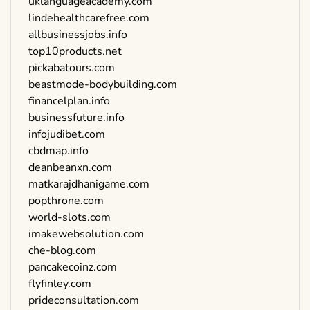
uklanguageacademy.com
lindehealthcarefree.com
allbusinessjobs.info
top10products.net
pickabatours.com
beastmode-bodybuilding.com
financelplan.info
businessfuture.info
infojudibet.com
cbdmap.info
deanbeanxn.com
matkarajdhanigame.com
popthrone.com
world-slots.com
imakewebsolution.com
che-blog.com
pancakecoinz.com
flyfinley.com
prideconsultation.com