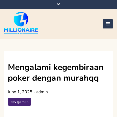
Skip
to
content
Tips Menang di
Agen Slot Gacor
dengan Mudah
Mengalami kegembiraan
poker dengan murahqq
June 1, 2025
-
admin
pkv games