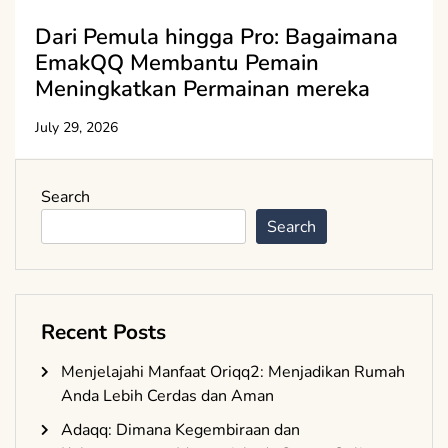
Dari Pemula hingga Pro: Bagaimana
EmakQQ Membantu Pemain
Meningkatkan Permainan mereka
July 29, 2026
Search
Search
Recent Posts
Menjelajahi Manfaat Oriqq2: Menjadikan Rumah
Anda Lebih Cerdas dan Aman
Adaqq: Dimana Kegembiraan dan