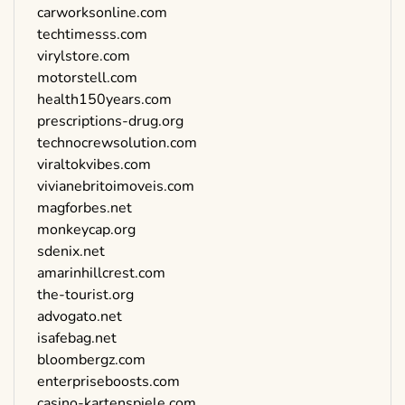
carworksonline.com
techtimesss.com
virylstore.com
motorstell.com
health150years.com
prescriptions-drug.org
technocrewsolution.com
viraltokvibes.com
vivianebritoimoveis.com
magforbes.net
monkeycap.org
sdenix.net
amarinhillcrest.com
the-tourist.org
advogato.net
isafebag.net
bloombergz.com
enterpriseboosts.com
casino-kartenspiele.com