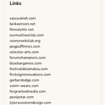
Links
saucyukiah.com
beikastreet.net
filmizlettir.net
ourmultiworlds.com
cooncreekclub.org
pegpufftimes.com
celestia-arts.com
forumchampions.com
bluebargames.com
festivaldelamalou.com
firstsigninnovations.com
garberdodge.com
swim-wears.com
forgrantedmedia.com
peolpstar.com
tylerscustomdesign.com