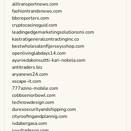
alltransportnews.com
fashiontrandsnews.com
bbcreporters.com
cryptocasinoguid.com
leadingedgemarketingsolutionsmi.com
kastratigeneralcontractinginc.co
bestwholesalenfljerseysshop.com
openlivinglabdays14.com
ayurvedakonsultti-kari-nokela.com
antitraders.biz
aryanews24.com
xscape-it.com
777azino-mobile.com
cobbseniorbowl.com
technowdesign.com
durexsecurityandshipping.com
cityroofingandplannig.com
ivdabergasa.com
juyultadesga.com