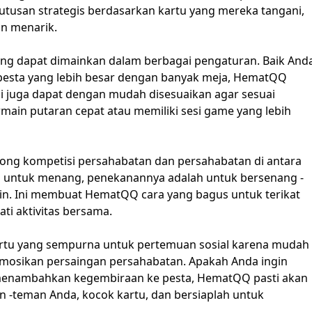
tusan strategis berdasarkan kartu yang mereka tangani,
n menarik.
ng dapat dimainkan dalam berbagai pengaturan. Baik And
 pesta yang lebih besar dengan banyak meja, HematQQ
 juga dapat dengan mudah disesuaikan agar sesuai
main putaran cepat atau memiliki sesi game yang lebih
ong kompetisi persahabatan dan persahabatan di antara
ah untuk menang, penekanannya adalah untuk bersenang -
n. Ini membuat HematQQ cara yang bagus untuk terikat
i aktivitas bersama.
rtu yang sempurna untuk pertemuan sosial karena mudah
romosikan persaingan persahabatan. Apakah Anda ingin
enambahkan kegembiraan ke pesta, HematQQ pasti akan
n -teman Anda, kocok kartu, dan bersiaplah untuk