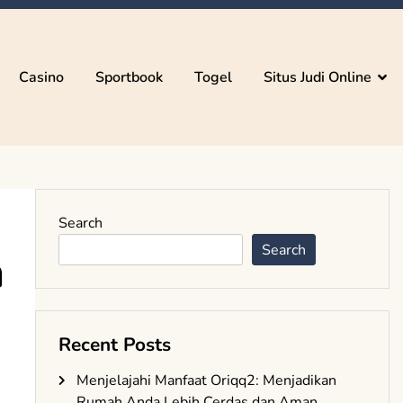
Casino
Sportbook
Togel
Situs Judi Online
ngan Mudah
enangan Anda dan raih jackpot besar.
Search
Search
n
Recent Posts
Menjelajahi Manfaat Oriqq2: Menjadikan
Rumah Anda Lebih Cerdas dan Aman