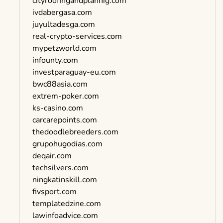
cityroofingandplannig.com
ivdabergasa.com
juyultadesga.com
real-crypto-services.com
mypetzworld.com
infounty.com
investparaguay-eu.com
bwc88asia.com
extrem-poker.com
ks-casino.com
carcarepoints.com
thedoodlebreeders.com
grupohugodias.com
deqair.com
techsilvers.com
ningkatinskill.com
fivsport.com
templatedzine.com
lawinfoadvice.com