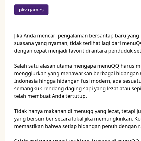
pkv games
Jika Anda mencari pengalaman bersantap baru yang
suasana yang nyaman, tidak terlihat lagi dari menuQ
dengan cepat menjadi favorit di antara penduduk s
Salah satu alasan utama mengapa menuQQ harus me
menggiurkan yang menawarkan berbagai hidangan u
Indonesia hingga hidangan fusi modern, ada sesuat
semangkuk rendang daging sapi yang lezat atau sep
telah membuat Anda tertutup.
Tidak hanya makanan di menuqq yang lezat, tetapi j
yang bersumber secara lokal jika memungkinkan. K
memastikan bahwa setiap hidangan penuh dengan ra