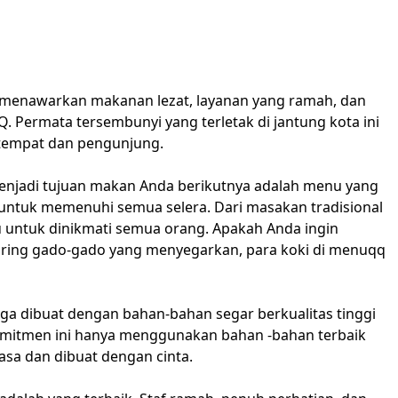
 menawarkan makanan lezat, layanan yang ramah, dan
Q. Permata tersembunyi yang terletak di jantung kota ini
etempat dan pengunjung.
njadi tujuan makan Anda berikutnya adalah menu yang
ntuk memenuhi semua selera. Dari masakan tradisional
u untuk dinikmati semua orang. Apakah Anda ingin
iring gado-gado yang menyegarkan, para koki di menuqq
uga dibuat dengan bahan-bahan segar berkualitas tinggi
omitmen ini hanya menggunakan bahan -bahan terbaik
sa dan dibuat dengan cinta.