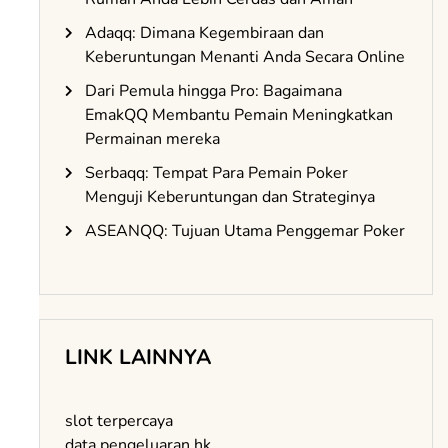
Adaqq: Dimana Kegembiraan dan
Keberuntungan Menanti Anda Secara Online
Dari Pemula hingga Pro: Bagaimana
EmakQQ Membantu Pemain Meningkatkan
Permainan mereka
Serbaqq: Tempat Para Pemain Poker
Menguji Keberuntungan dan Strateginya
ASEANQQ: Tujuan Utama Penggemar Poker
LINK LAINNYA
slot terpercaya
data pengeluaran hk