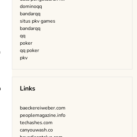
dominoqq
bandarqq
situs pkv games
bandarqq
qq
poker
qq poker
n
pkv
Links
a
baeckereiweber.com
peoplemagazine.info
techashes.com
canyouwash.co