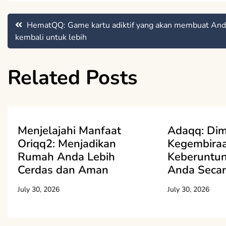
Post
HematQQ: Game kartu adiktif yang akan membuat And
kembali untuk lebih
navigation
Related Posts
Menjelajahi Manfaat
Adaqq: Di
Oriqq2: Menjadikan
Kegembira
Rumah Anda Lebih
Keberuntu
Cerdas dan Aman
Anda Secar
July 30, 2026
July 30, 2026