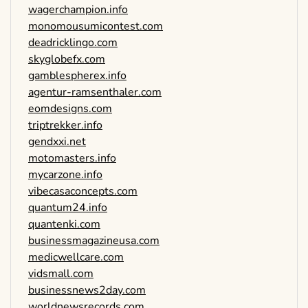
wagerchampion.info
monomousumicontest.com
deadricklingo.com
skyglobefx.com
gamblespherex.info
agentur-ramsenthaler.com
eomdesigns.com
triptrekker.info
gendxxi.net
motomasters.info
mycarzone.info
vibecasaconcepts.com
quantum24.info
quantenki.com
businessmagazineusa.com
medicwellcare.com
vidsmall.com
businessnews2day.com
worldnewsrecords.com