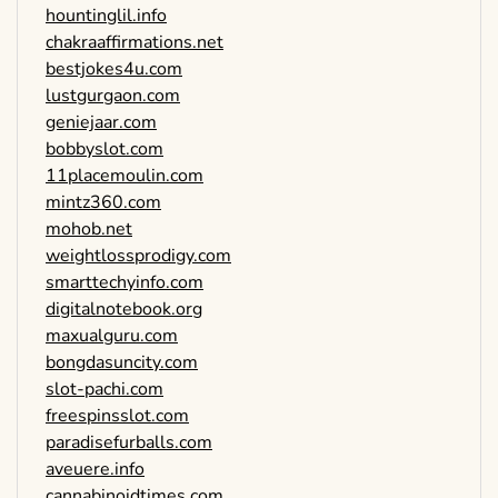
hountinglil.info
chakraaffirmations.net
bestjokes4u.com
lustgurgaon.com
geniejaar.com
bobbyslot.com
11placemoulin.com
mintz360.com
mohob.net
weightlossprodigy.com
smarttechyinfo.com
digitalnotebook.org
maxualguru.com
bongdasuncity.com
slot-pachi.com
freespinsslot.com
paradisefurballs.com
aveuere.info
cannabinoidtimes.com