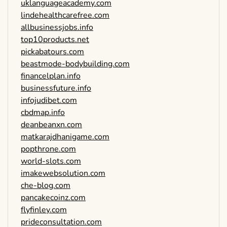
uklanguageacademy.com
lindehealthcarefree.com
allbusinessjobs.info
top10products.net
pickabatours.com
beastmode-bodybuilding.com
financelplan.info
businessfuture.info
infojudibet.com
cbdmap.info
deanbeanxn.com
matkarajdhanigame.com
popthrone.com
world-slots.com
imakewebsolution.com
che-blog.com
pancakecoinz.com
flyfinley.com
prideconsultation.com