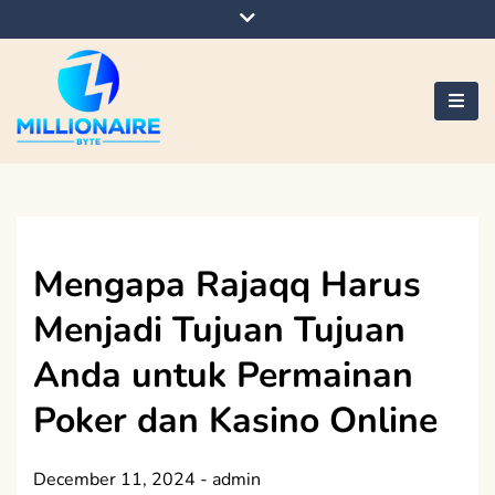
Skip
to
content
Tips Menang di
Agen Slot Gacor
dengan Mudah
Mengapa Rajaqq Harus
Menjadi Tujuan Tujuan
Anda untuk Permainan
Poker dan Kasino Online
December 11, 2024
-
admin