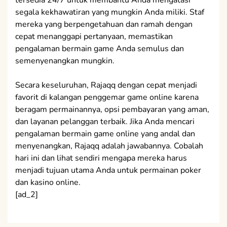
tersedia 24/7 untuk membantu Anda mengatasi
segala kekhawatiran yang mungkin Anda miliki. Staf
mereka yang berpengetahuan dan ramah dengan
cepat menanggapi pertanyaan, memastikan
pengalaman bermain game Anda semulus dan
semenyenangkan mungkin.
Secara keseluruhan, Rajaqq dengan cepat menjadi
favorit di kalangan penggemar game online karena
beragam permainannya, opsi pembayaran yang aman,
dan layanan pelanggan terbaik. Jika Anda mencari
pengalaman bermain game online yang andal dan
menyenangkan, Rajaqq adalah jawabannya. Cobalah
hari ini dan lihat sendiri mengapa mereka harus
menjadi tujuan utama Anda untuk permainan poker
dan kasino online.
[ad_2]