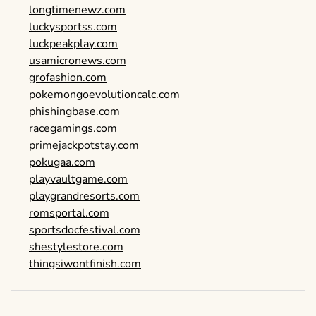
longtimenewz.com
luckysportss.com
luckpeakplay.com
usamicronews.com
grofashion.com
pokemongoevolutioncalc.com
phishingbase.com
racegamings.com
primejackpotstay.com
pokugaa.com
playvaultgame.com
playgrandresorts.com
romsportal.com
sportsdocfestival.com
shestylestore.com
thingsiwontfinish.com