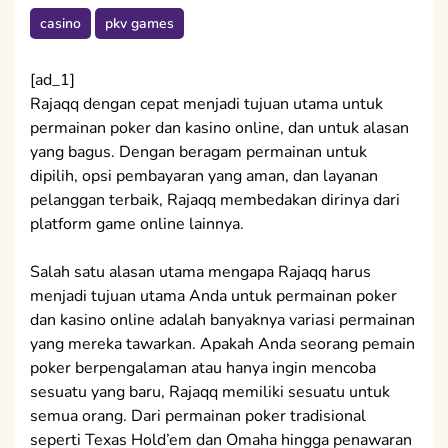
casino
pkv games
[ad_1]
Rajaqq dengan cepat menjadi tujuan utama untuk
permainan poker dan kasino online, dan untuk alasan
yang bagus. Dengan beragam permainan untuk
dipilih, opsi pembayaran yang aman, dan layanan
pelanggan terbaik, Rajaqq membedakan dirinya dari
platform game online lainnya.
Salah satu alasan utama mengapa Rajaqq harus
menjadi tujuan utama Anda untuk permainan poker
dan kasino online adalah banyaknya variasi permainan
yang mereka tawarkan. Apakah Anda seorang pemain
poker berpengalaman atau hanya ingin mencoba
sesuatu yang baru, Rajaqq memiliki sesuatu untuk
semua orang. Dari permainan poker tradisional
seperti Texas Hold’em dan Omaha hingga penawaran