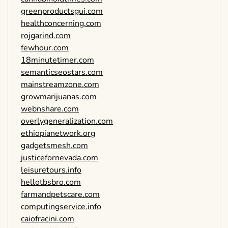
greenproductsgui.com
healthconcerning.com
rojgarind.com
fewhour.com
18minutetimer.com
semanticseostars.com
mainstreamzone.com
growmarijuanas.com
webnshare.com
overlygeneralization.com
ethiopianetwork.org
gadgetsmesh.com
justicefornevada.com
leisuretours.info
hellotbsbro.com
farmandpetscare.com
computingservice.info
caiofracini.com