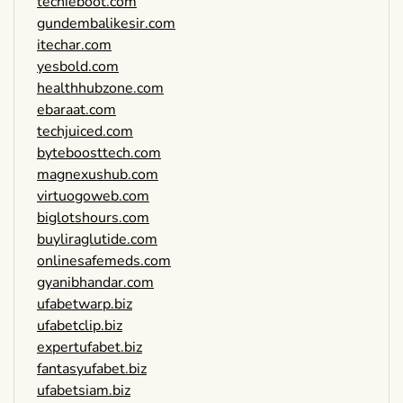
techieboot.com
gundembalikesir.com
itechar.com
yesbold.com
healthhubzone.com
ebaraat.com
techjuiced.com
byteboosttech.com
magnexushub.com
virtuogoweb.com
biglotshours.com
buyliraglutide.com
onlinesafemeds.com
gyanibhandar.com
ufabetwarp.biz
ufabetclip.biz
expertufabet.biz
fantasyufabet.biz
ufabetsiam.biz