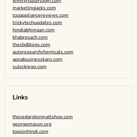
xfinityrouterlogin.com
marketingjacks.com
topappliancereviews.com
trickytechupdates.com
hindiabhimaan.com
khabresach.com
thecbdblogs.com
autoresearchchemicals.com
apnabusinesskaro.com
suleckiego.com
Links
thecedarglenmaltshop.com
georgemason.org
topicinhindi.com