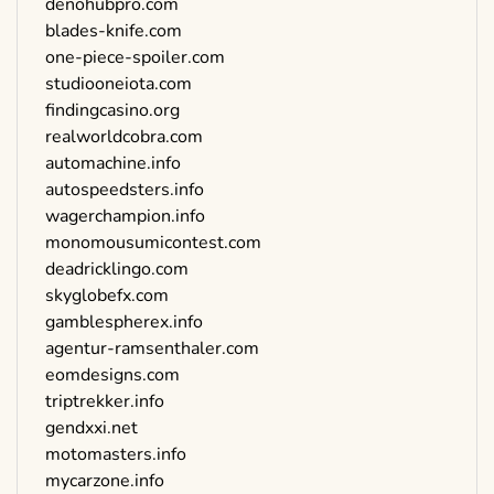
denohubpro.com
blades-knife.com
one-piece-spoiler.com
studiooneiota.com
findingcasino.org
realworldcobra.com
automachine.info
autospeedsters.info
wagerchampion.info
monomousumicontest.com
deadricklingo.com
skyglobefx.com
gamblespherex.info
agentur-ramsenthaler.com
eomdesigns.com
triptrekker.info
gendxxi.net
motomasters.info
mycarzone.info