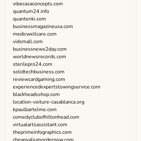
vibecasaconcepts.com
quantum24.info
quantenki.com
businessmagazineusa.com
medicwellcare.com
vidsmall.com
businessnews2day.com
worldnewsrecords.com
sterilepro24.com
solidtechbusiness.com
reviewcardgaming.com
experiencedexpertstowingservice.com
blackheadsshop.com
location-voiture-casablanca.org
kpaulbartelme.com
comedyclubofhiltonhead.com
virtualartsassistant.com
theprimeinfographics.com
cheapvaliumordernow.com