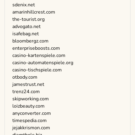
sdenix.net
amarinhillcrest.com
the-tourist.org
advogato.net
isafebag.net
bloombergz.com
enterpriseboosts.com
casino-kartenspiele.com
casino-automatenspiele.org
casino-tischspiele.com
otbody.com
jamestrust.net
trenz24.com
skipworking.com
loizbeauty.com
anyconverter.com
timespedia.com
jejakkrismon.com