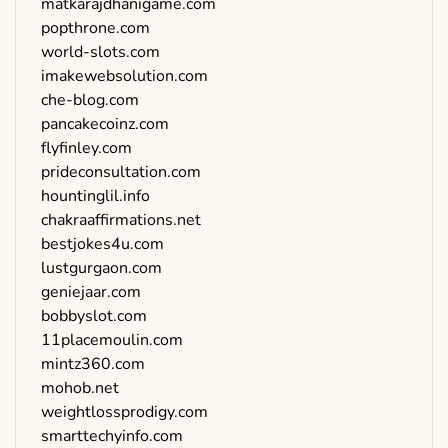
matkarajdhanigame.com
popthrone.com
world-slots.com
imakewebsolution.com
che-blog.com
pancakecoinz.com
flyfinley.com
prideconsultation.com
hountinglil.info
chakraaffirmations.net
bestjokes4u.com
lustgurgaon.com
geniejaar.com
bobbyslot.com
11placemoulin.com
mintz360.com
mohob.net
weightlossprodigy.com
smarttechyinfo.com