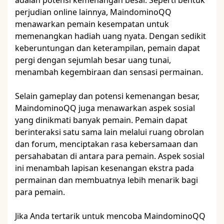
adalah potensi kemenangan besar. Seperti bentuk
perjudian online lainnya, MaindominoQQ
menawarkan pemain kesempatan untuk
memenangkan hadiah uang nyata. Dengan sedikit
keberuntungan dan keterampilan, pemain dapat
pergi dengan sejumlah besar uang tunai,
menambah kegembiraan dan sensasi permainan.
Selain gameplay dan potensi kemenangan besar,
MaindominoQQ juga menawarkan aspek sosial
yang dinikmati banyak pemain. Pemain dapat
berinteraksi satu sama lain melalui ruang obrolan
dan forum, menciptakan rasa kebersamaan dan
persahabatan di antara para pemain. Aspek sosial
ini menambah lapisan kesenangan ekstra pada
permainan dan membuatnya lebih menarik bagi
para pemain.
Jika Anda tertarik untuk mencoba MaindominoQQ