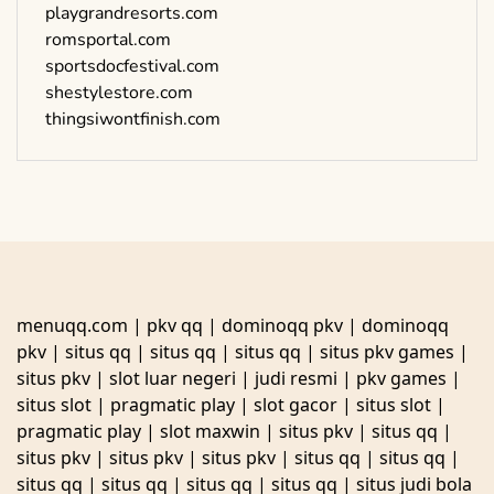
playgrandresorts.com
romsportal.com
sportsdocfestival.com
shestylestore.com
thingsiwontfinish.com
menuqq.com
|
pkv qq
|
dominoqq pkv
|
dominoqq
pkv
|
situs qq
|
situs qq
|
situs qq
|
situs pkv games
|
situs pkv
|
slot luar negeri
|
judi resmi
|
pkv games
|
situs slot
|
pragmatic play
|
slot gacor
|
situs slot
|
pragmatic play
|
slot maxwin
|
situs pkv
|
situs qq
|
situs pkv
|
situs pkv
|
situs pkv
|
situs qq
|
situs qq
|
situs qq
|
situs qq
|
situs qq
|
situs qq
|
situs judi bola