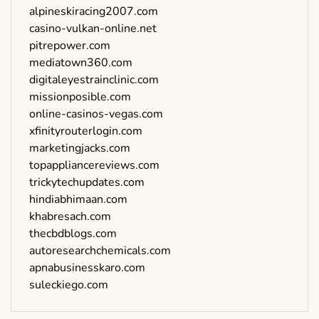
alpineskiracing2007.com
casino-vulkan-online.net
pitrepower.com
mediatown360.com
digitaleyestrainclinic.com
missionposible.com
online-casinos-vegas.com
xfinityrouterlogin.com
marketingjacks.com
topappliancereviews.com
trickytechupdates.com
hindiabhimaan.com
khabresach.com
thecbdblogs.com
autoresearchchemicals.com
apnabusinesskaro.com
suleckiego.com