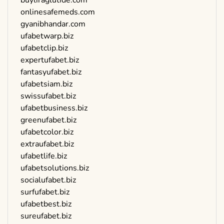
buyliraglutide.com
onlinesafemeds.com
gyanibhandar.com
ufabetwarp.biz
ufabetclip.biz
expertufabet.biz
fantasyufabet.biz
ufabetsiam.biz
swissufabet.biz
ufabetbusiness.biz
greenufabet.biz
ufabetcolor.biz
extraufabet.biz
ufabetlife.biz
ufabetsolutions.biz
socialufabet.biz
surfufabet.biz
ufabetbest.biz
sureufabet.biz