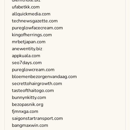
diemthole.biz
ufabetkk.com
allquickmedia.com
technewsgazette.com
pureglowfacecream.com
kingofherrings.com
mrbetjapan.com
anewentity.biz
appkuala.com
seo7days.com
pureglowcream.com
bloemenbezorgenvandaag.com
secrettohairgrowth.com
tasteofthaitogo.com
bunnynkitty.com
bezopasnik.org
fjmnxga.com
saigonstartransport.com
bangmaxwin.com