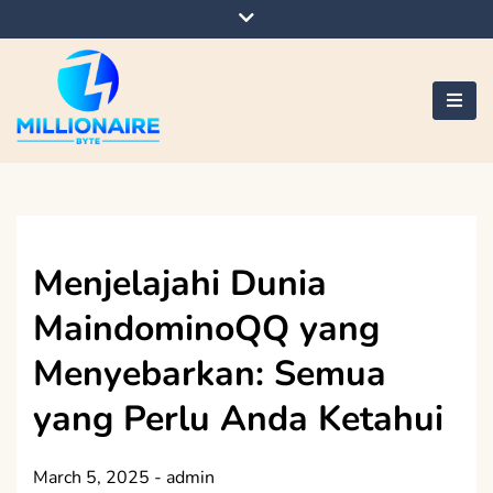
Skip
to
content
Tips Menang di
Agen Slot Gacor
dengan Mudah
Menjelajahi Dunia
MaindominoQQ yang
Menyebarkan: Semua
yang Perlu Anda Ketahui
March 5, 2025
-
admin