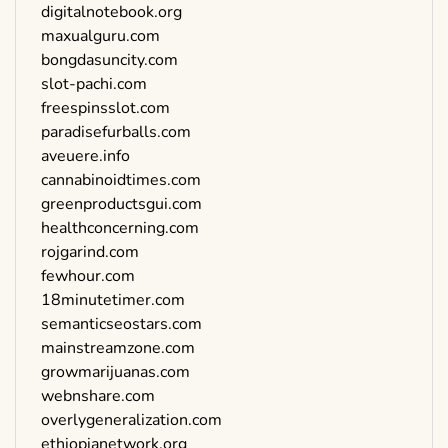
digitalnotebook.org
maxualguru.com
bongdasuncity.com
slot-pachi.com
freespinsslot.com
paradisefurballs.com
aveuere.info
cannabinoidtimes.com
greenproductsgui.com
healthconcerning.com
rojgarind.com
fewhour.com
18minutetimer.com
semanticseostars.com
mainstreamzone.com
growmarijuanas.com
webnshare.com
overlygeneralization.com
ethiopianetwork.org