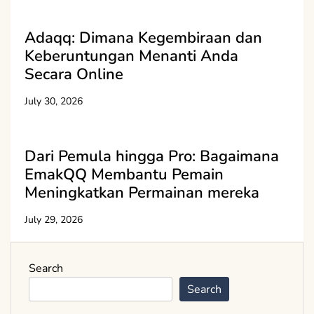
Adaqq: Dimana Kegembiraan dan
Keberuntungan Menanti Anda
Secara Online
July 30, 2026
Dari Pemula hingga Pro: Bagaimana
EmakQQ Membantu Pemain
Meningkatkan Permainan mereka
July 29, 2026
Search
Search