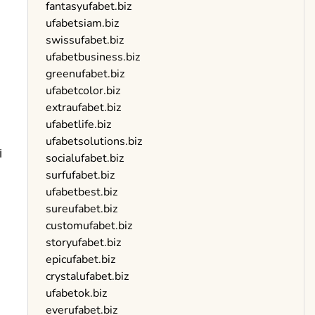
fantasyufabet.biz
ufabetsiam.biz
swissufabet.biz
ufabetbusiness.biz
greenufabet.biz
ufabetcolor.biz
extraufabet.biz
ufabetlife.biz
ufabetsolutions.biz
i
socialufabet.biz
surfufabet.biz
ufabetbest.biz
sureufabet.biz
customufabet.biz
storyufabet.biz
epicufabet.biz
crystalufabet.biz
ufabetok.biz
everufabet.biz