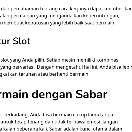
a, dan pemahaman tentang cara kerjanya dapat memberika
adalah permainan yang mengandalkan keberuntungan,
 membuat keputusan yang lebih baik saat bermain.
ur Slot
ot yang Anda pilih. Setiap mesin memiliki kombinasi
ang bervariasi. Dengan mengetahui hal ini, Anda bisa lebi
katkan taruhan atau berhenti bermain.
rmain dengan Sabar
n. Terkadang, Anda bisa bermain cukup lama tanpa
untuk tetap tenang dan tidak terbawa emosi. Jangan
 kalah beberapa kali. Sabar adalah kunci utama dalam