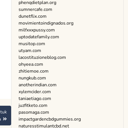
phenqdietplan.org
sumnercafe.com
dunetflix.com
movimientoindignados.org
milfxxxpussy.com
uptodatefamily.com
musitop.com
utyam.com
lacostituzioneblog.com
ohyeea.com
zhitiemoe.com
nungkub.com
anotherindian.com
xylemcider.com
taniaetiago.com
juzfitketo.com
ntuk
pasomaga.com
a
impactgardencbdgummies.org
naturesstimulantcbd.net