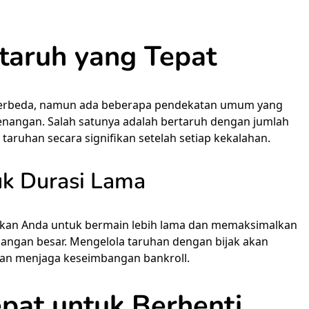
taruh yang Tepat
g berbeda, namun ada beberapa pendekatan umum yang
nangan. Salah satunya adalah bertaruh dengan jumlah
aruhan secara signifikan setelah setiap kekalahan.
uk Durasi Lama
nkan Anda untuk bermain lebih lama dan memaksimalkan
angan besar. Mengelola taruhan dengan bijak akan
an menjaga keseimbangan bankroll.
pat untuk Berhenti