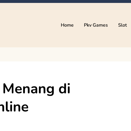
Home
Pkv Games
Slot
gen Slot Gacor de
Dapatkan strategi terbaik untuk meningkatkan peluang kem
s Menang di
nline