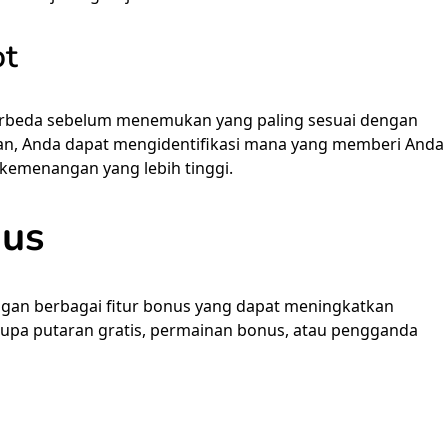
ot
erbeda sebelum menemukan yang paling sesuai dengan
an, Anda dapat mengidentifikasi mana yang memberi Anda
emenangan yang lebih tinggi.
nus
ngan berbagai fitur bonus yang dapat meningkatkan
rupa putaran gratis, permainan bonus, atau pengganda