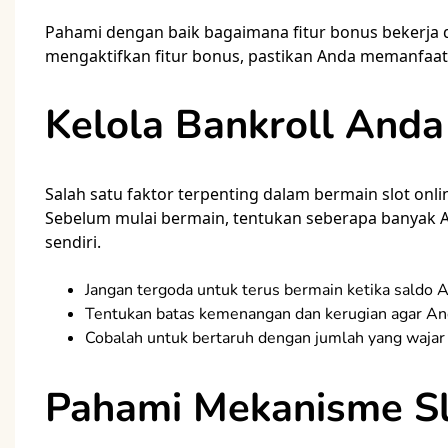
Pahami dengan baik bagaimana fitur bonus bekerja d
mengaktifkan fitur bonus, pastikan Anda memanfaat
Kelola Bankroll Anda
Salah satu faktor terpenting dalam bermain slot onl
Sebelum mulai bermain, tentukan seberapa banyak An
sendiri.
Jangan tergoda untuk terus bermain ketika saldo 
Tentukan batas kemenangan dan kerugian agar Anda
Cobalah untuk bertaruh dengan jumlah yang wajar 
Pahami Mekanisme Sl