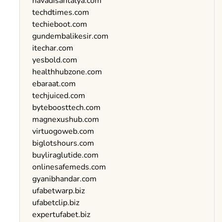
havadisantalya.com
techdtimes.com
techieboot.com
gundembalikesir.com
itechar.com
yesbold.com
healthhubzone.com
ebaraat.com
techjuiced.com
byteboosttech.com
magnexushub.com
virtuogoweb.com
biglotshours.com
buyliraglutide.com
onlinesafemeds.com
gyanibhandar.com
ufabetwarp.biz
ufabetclip.biz
expertufabet.biz