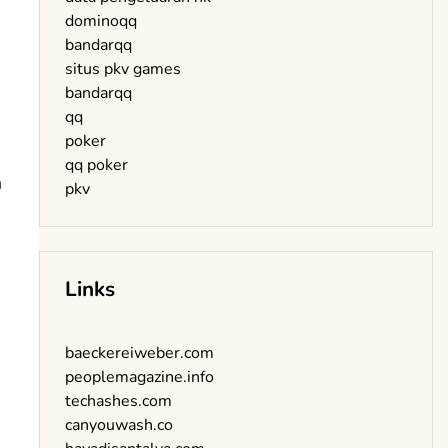
dominoqq
bandarqq
situs pkv games
bandarqq
qq
poker
qq poker
a
pkv
Links
baeckereiweber.com
peoplemagazine.info
techashes.com
canyouwash.co