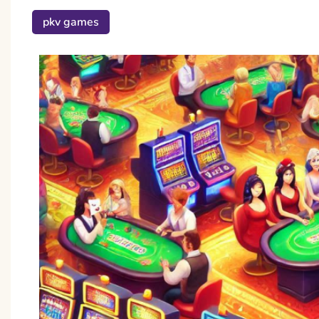
pkv games