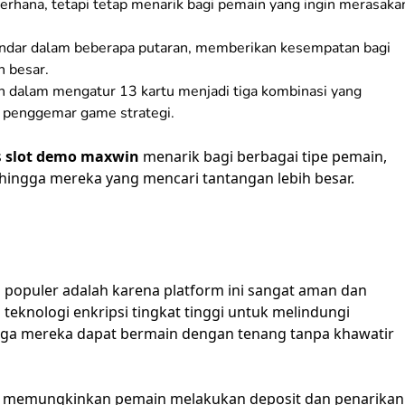
erhana, tetapi tetap menarik bagi pemain yang ingin merasaka
dar dalam beberapa putaran, memberikan kesempatan bagi
 besar.
n dalam mengatur 13 kartu menjadi tiga kombinasi yang
 penggemar game strategi.
s
slot demo maxwin
menarik bagi berbagai tipe pemain,
 hingga mereka yang mencari tantangan lebih besar.
populer adalah karena platform ini sangat aman dan
knologi enkripsi tingkat tinggi untuk melindungi
ngga mereka dapat bermain dengan tenang tanpa khawatir
ng memungkinkan pemain melakukan deposit dan penarikan