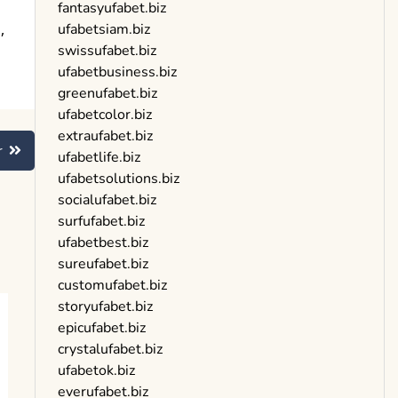
fantasyufabet.biz
,
ufabetsiam.biz
swissufabet.biz
ufabetbusiness.biz
greenufabet.biz
ufabetcolor.biz
extraufabet.biz
r
ufabetlife.biz
ufabetsolutions.biz
socialufabet.biz
surfufabet.biz
ufabetbest.biz
sureufabet.biz
customufabet.biz
storyufabet.biz
epicufabet.biz
crystalufabet.biz
ufabetok.biz
everufabet.biz