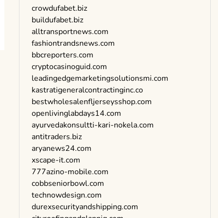
crowdufabet.biz
buildufabet.biz
alltransportnews.com
fashiontrandsnews.com
bbcreporters.com
cryptocasinoguid.com
leadingedgemarketingsolutionsmi.com
kastratigeneralcontractinginc.co
bestwholesalenfljerseysshop.com
openlivinglabdays14.com
ayurvedakonsultti-kari-nokela.com
antitraders.biz
aryanews24.com
xscape-it.com
777azino-mobile.com
cobbseniorbowl.com
technowdesign.com
durexsecurityandshipping.com