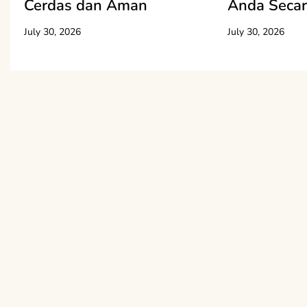
Cerdas dan Aman
Anda Secar
July 30, 2026
July 30, 2026