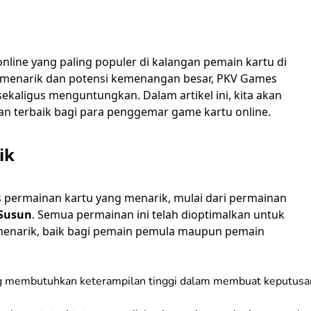
nline yang paling populer di kalangan pemain kartu di
g menarik dan potensi kemenangan besar, PKV Games
aligus menguntungkan. Dalam artikel ini, kita akan
n terbaik bagi para penggemar game kartu online.
ik
s permainan kartu yang menarik, mulai dari permainan
Susun
. Semua permainan ini telah dioptimalkan untuk
enarik, baik bagi pemain pemula maupun pemain
ng membutuhkan keterampilan tinggi dalam membuat keputusa