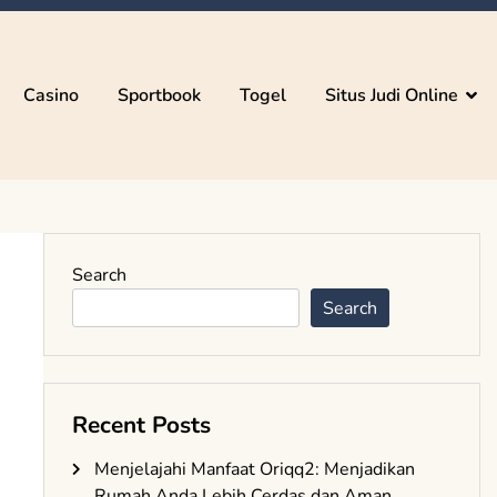
Casino
Sportbook
Togel
Situs Judi Online
ngan Mudah
enangan Anda dan raih jackpot besar.
Search
Search
Recent Posts
Menjelajahi Manfaat Oriqq2: Menjadikan
Rumah Anda Lebih Cerdas dan Aman