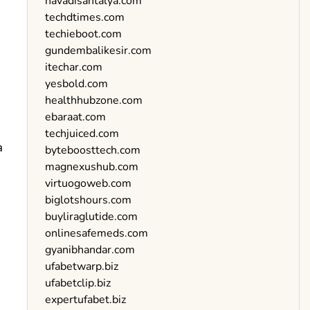
havadisantalya.com
techdtimes.com
techieboot.com
gundembalikesir.com
itechar.com
yesbold.com
healthhubzone.com
ebaraat.com
techjuiced.com
a
byteboosttech.com
magnexushub.com
virtuogoweb.com
biglotshours.com
buyliraglutide.com
onlinesafemeds.com
gyanibhandar.com
ufabetwarp.biz
ufabetclip.biz
expertufabet.biz