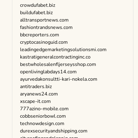
crowdufabet.biz
buildufabet.biz
alltransportnews.com
fashiontrandsnews.com
bbcreporters.com
cryptocasinoguid.com
leadingedgemarketingsolutionsmi.com
kastratigeneralcontractinginc.co
bestwholesalenfljerseysshop.com
openlivinglabdays14.com
ayurvedakonsultti-kari-nokela.com
antitraders.biz
aryanews24.com
xscape-it.com
777azino-mobile.com
cobbseniorbowl.com
technowdesign.com
durexsecurityandshipping.com