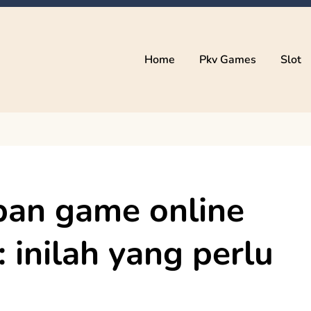
Home
Pkv Games
Slot
gen Slot Gacor de
Dapatkan strategi terbaik untuk meningkatkan peluang kem
an game online
inilah yang perlu