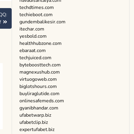
havadisantalya.com
techdtimes.com
techieboot.com
QQ:
gundembalikesir.com
f
itechar.com
yesbold.com
healthhubzone.com
ebaraat.com
techjuiced.com
byteboosttech.com
magnexushub.com
virtuogoweb.com
biglotshours.com
buyliraglutide.com
onlinesafemeds.com
gyanibhandar.com
ufabetwarp.biz
ufabetclip.biz
expertufabet.biz