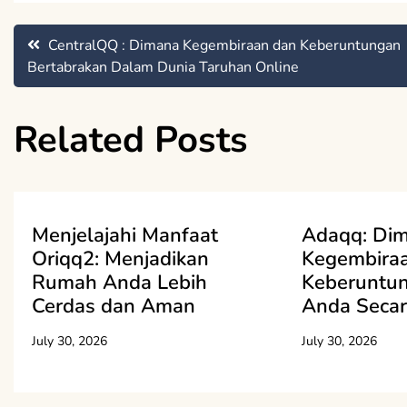
Post
CentralQQ : Dimana Kegembiraan dan Keberuntungan
Bertabrakan Dalam Dunia Taruhan Online
navigation
Related Posts
Menjelajahi Manfaat
Adaqq: Di
Oriqq2: Menjadikan
Kegembira
Rumah Anda Lebih
Keberuntu
Cerdas dan Aman
Anda Secar
July 30, 2026
July 30, 2026