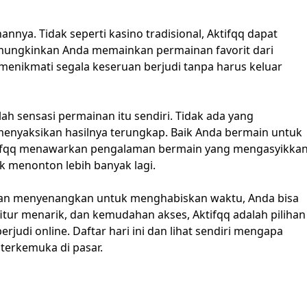
nnya. Tidak seperti kasino tradisional, Aktifqq dapat
emungkinkan Anda memainkan permainan favorit dari
menikmati segala keseruan berjudi tanpa harus keluar
ah sensasi permainan itu sendiri. Tidak ada yang
enyaksikan hasilnya terungkap. Baik Anda bermain untuk
tifqq menawarkan pengalaman bermain yang mengasyikka
 menonton lebih banyak lagi.
dan menyenangkan untuk menghabiskan waktu, Anda bisa
tur menarik, dan kemudahan akses, Aktifqq adalah pilihan
rjudi online. Daftar hari ini dan lihat sendiri mengapa
 terkemuka di pasar.