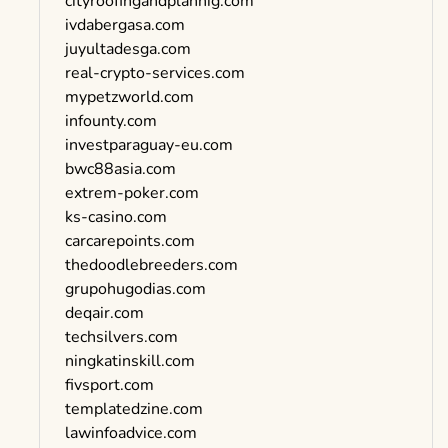
cityroofingandplannig.com
ivdabergasa.com
juyultadesga.com
real-crypto-services.com
mypetzworld.com
infounty.com
investparaguay-eu.com
bwc88asia.com
extrem-poker.com
ks-casino.com
carcarepoints.com
thedoodlebreeders.com
grupohugodias.com
deqair.com
techsilvers.com
ningkatinskill.com
fivsport.com
templatedzine.com
lawinfoadvice.com