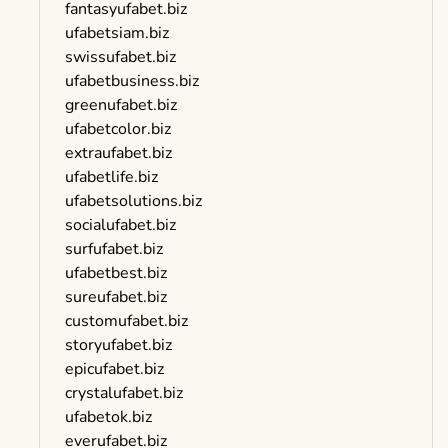
fantasyufabet.biz
ufabetsiam.biz
swissufabet.biz
ufabetbusiness.biz
greenufabet.biz
ufabetcolor.biz
extraufabet.biz
ufabetlife.biz
ufabetsolutions.biz
socialufabet.biz
surfufabet.biz
ufabetbest.biz
sureufabet.biz
customufabet.biz
storyufabet.biz
epicufabet.biz
crystalufabet.biz
ufabetok.biz
everufabet.biz