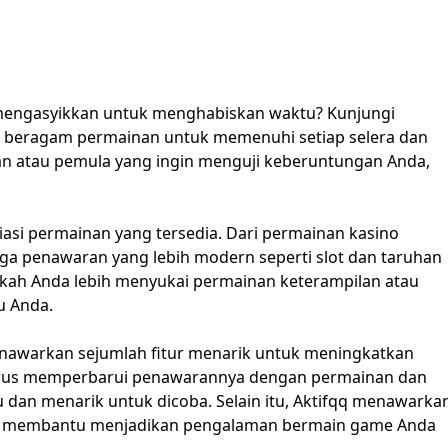
mengasyikkan untuk menghabiskan waktu? Kunjungi
an beragam permainan untuk memenuhi setiap selera dan
an atau pemula yang ingin menguji keberuntungan Anda,
ariasi permainan yang tersedia. Dari permainan kasino
ingga penawaran yang lebih modern seperti slot dan taruhan
Apakah Anda lebih menyukai permainan keterampilan atau
u Anda.
enawarkan sejumlah fitur menarik untuk meningkatkan
terus memperbarui penawarannya dengan permainan dan
u dan menarik untuk dicoba. Selain itu, Aktifqq menawarka
a, membantu menjadikan pengalaman bermain game Anda