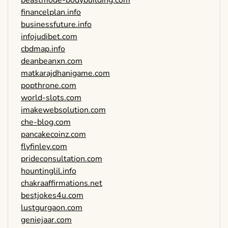
beastmode-bodybuilding.com
financelplan.info
businessfuture.info
infojudibet.com
cbdmap.info
deanbeanxn.com
matkarajdhanigame.com
popthrone.com
world-slots.com
imakewebsolution.com
che-blog.com
pancakecoinz.com
flyfinley.com
prideconsultation.com
hountinglil.info
chakraaffirmations.net
bestjokes4u.com
lustgurgaon.com
geniejaar.com