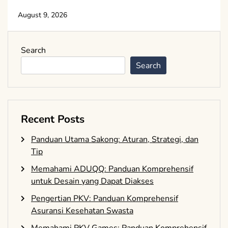
August 9, 2026
Search
Search
Recent Posts
Panduan Utama Sakong: Aturan, Strategi, dan
Tip
Memahami ADUQQ: Panduan Komprehensif
untuk Desain yang Dapat Diakses
Pengertian PKV: Panduan Komprehensif
Asuransi Kesehatan Swasta