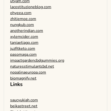
utyam.com
lacostituzioneblog.com
ohyeea.com
zhitiemoe.com
nungkub.com
anotherindian.com
xylemcider.com
taniaetiago.com
juzfitketo.com
pasomaga.com
impactgardencbdgummies.org
naturesstimulantcbd.net
nopalinaeuropa.com
biomagnify.net
Links
saucyukiah.com
beikastreet.net