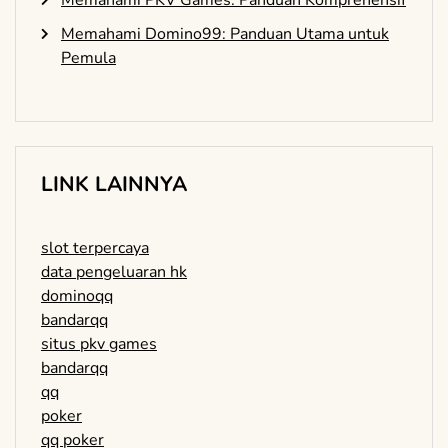
Memahami PKV Games: Panduan Komprehensif
Memahami Domino99: Panduan Utama untuk
Pemula
LINK LAINNYA
slot terpercaya
data pengeluaran hk
dominoqq
bandarqq
situs pkv games
bandarqq
qq
poker
qq poker