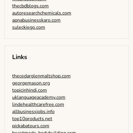
thecbdblogs.com
autoresearchchemicals.com
apnabusinesskaro.com
suleckiego.com
Links
thecedarglenmaltshop.com
georgemason.org
topicinhindi.com
uklanguageacademy.com
lindehealthcarefree.com
allbusinessjobs.info
top10products.net
pickabatours.com