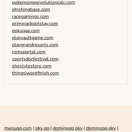
pokemongoevolutioncalc.com
phishingbase.com
racegamings.com
primejackpotstay.com
pokugaa.com
playvaultgame.com
playgrandresorts.com
romsportal.com
sportsdocfestival.com
shestylestore.com
thingsiwontfinish.com
menuqq.com
|
pkv qq
|
dominoqq pkv
|
dominoqq pkv
|