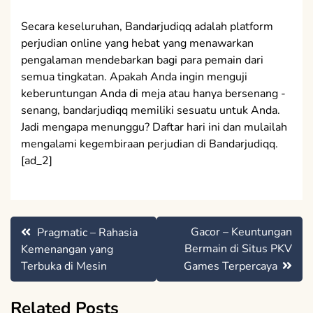
Secara keseluruhan, Bandarjudiqq adalah platform
perjudian online yang hebat yang menawarkan
pengalaman mendebarkan bagi para pemain dari
semua tingkatan. Apakah Anda ingin menguji
keberuntungan Anda di meja atau hanya bersenang -
senang, bandarjudiqq memiliki sesuatu untuk Anda.
Jadi mengapa menunggu? Daftar hari ini dan mulailah
mengalami kegembiraan perjudian di Bandarjudiqq.
[ad_2]
Post
Gacor – Keuntungan
Pragmatic – Rahasia
navigation
Bermain di Situs PKV
Kemenangan yang
Terbuka di Mesin
Games Terpercaya
Related Posts