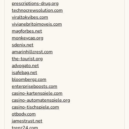
prescriptions-drug.org
technocrewsolution.com
viraltokvibes.com
vivianebritoimoveis.com
magforbes.net
monkeycap.org
sdenix.net
amarinhillcrest.com
the-tourist.org
advogato.net
isafebag.net
bloombergz.com
enterpriseboosts.com
casino-kartenspiele.com
casino-automatenspiele.org
casino-tischspiele.com
otbody.com
jamestrust.net
trenz24.com