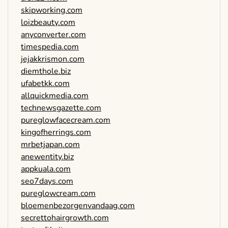
skipworking.com
loizbeauty.com
anyconverter.com
timespedia.com
jejakkrismon.com
diemthole.biz
ufabetkk.com
allquickmedia.com
technewsgazette.com
pureglowfacecream.com
kingofherrings.com
mrbetjapan.com
anewentity.biz
appkuala.com
seo7days.com
pureglowcream.com
bloemenbezorgenvandaag.com
secrettohairgrowth.com