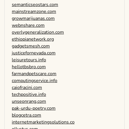
semanticseostars.com
mainstreamzone.com
growmarijuanas.com
webnshare.com
overlygeneralization.com
ethiopianetwork.org
gadgetsmesh.com
justicefornevada.com
leisuretours.info
hellotbsbro.com
farmandpetscare.com
computingservice.info
caiofracini.com
techpositive.info
unseonrang.com
pak-urdu-poetry.com
blogcetra.com
internetmarketingsolutions.co