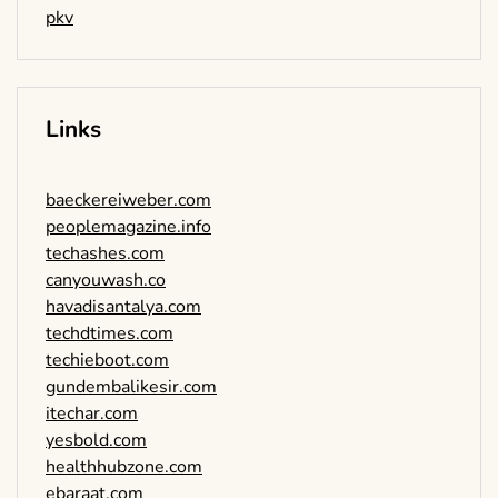
pkv
Links
baeckereiweber.com
peoplemagazine.info
techashes.com
canyouwash.co
havadisantalya.com
techdtimes.com
techieboot.com
gundembalikesir.com
itechar.com
yesbold.com
healthhubzone.com
ebaraat.com