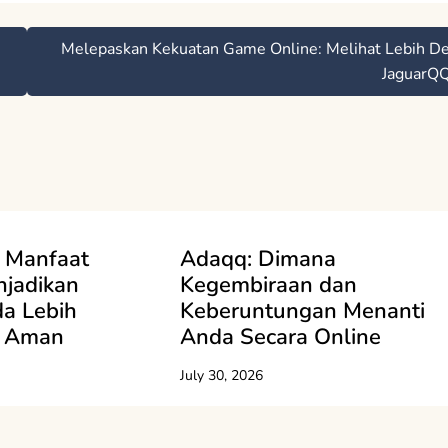
Melepaskan Kekuatan Game Online: Melihat Lebih D
JaguarQ
i Manfaat
Adaqq: Dimana
njadikan
Kegembiraan dan
a Lebih
Keberuntungan Menanti
n Aman
Anda Secara Online
July 30, 2026