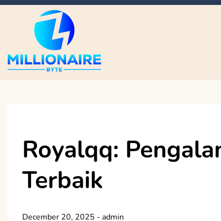
Skip
to
content
Tips Menang di Ag
Pelajari tips menang di agen slot gacor dengan mudah. Dap
Royalqq: Pengala
Terbaik
December 20, 2025
-
admin