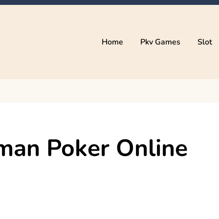
Home
Pkv Games
Slot
en Slot Gacor deng
atkan strategi terbaik untuk meningkatkan peluang kemenangan
man Poker Online