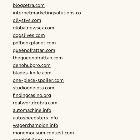
blogcetra.com
internetmarketingsolutions.co
ollystvs.com
globalnewscx.com
dogslives.com
pdfbookplanet.com
queenofrattan.com
thequeenofrattan.com
denohubpro.com
blades-knife.com
one-piece-spoiler.com
studiooneiota.com
findingcasino.org
realworldcobra.com
automachine.info
autospeedsters.info
wagerchampion.info
monomousumicontest.com