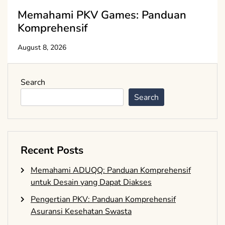
Memahami PKV Games: Panduan
Komprehensif
August 8, 2026
Search
Search
Recent Posts
Memahami ADUQQ: Panduan Komprehensif
untuk Desain yang Dapat Diakses
Pengertian PKV: Panduan Komprehensif
Asuransi Kesehatan Swasta