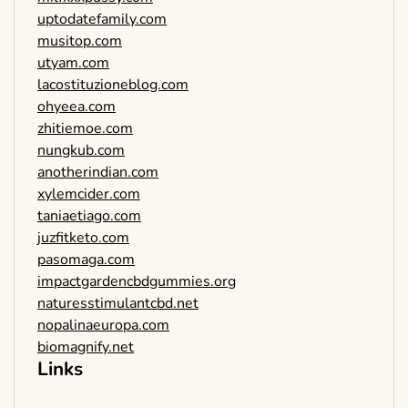
uptodatefamily.com
musitop.com
utyam.com
lacostituzioneblog.com
ohyeea.com
zhitiemoe.com
nungkub.com
anotherindian.com
xylemcider.com
taniaetiago.com
juzfitketo.com
pasomaga.com
impactgardencbdgummies.org
naturesstimulantcbd.net
nopalinaeuropa.com
biomagnify.net
Links