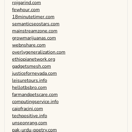
rojgarind.com
fewhour.com
18minutetimer.com
semanticseostars.com
mainstreamzone.com
growmarijuanas.com
webnshare.com
overlygeneralization.com
ethiopianetwork.org
gadgetsmesh.com
justicefornevada.com
leisuretours.info
hellotbsbro.com
farmandpetscare.com
computingservice.info
caiofracini.com
techpositive.info
unseonrang.com
pak-urdu-poetry.com