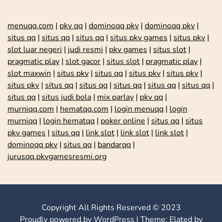
menuqq.com
|
pkv qq
|
dominoqq pkv
|
dominoqq pkv
|
situs qq
|
situs qq
|
situs qq
|
situs pkv games
|
situs pkv
|
slot luar negeri
|
judi resmi
|
pkv games
|
situs slot
|
pragmatic play
|
slot gacor
|
situs slot
|
pragmatic play
|
slot maxwin
|
situs pkv
|
situs qq
|
situs pkv
|
situs pkv
|
situs pkv
|
situs qq
|
situs qq
|
situs qq
|
situs qq
|
situs qq
|
situs qq
|
situs judi bola
|
mix parlay
|
pkv qq
|
murniqq.com
|
hematqq.com
|
login menuqq
|
login
murniqq
|
login hematqq
|
poker online
|
situs qq
|
situs
pkv games
|
situs qq
|
link slot
|
link slot
|
link slot
|
dominoqq pkv
|
situs qq
|
bandarqq
|
jurusqq.pkvgamesresmi.org
Copyright All Rights Reserved © 2023
Proudly powered by WordPress
|
Theme: Elated by