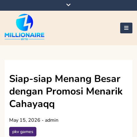
Skip
to
content
Tips Menang di
Agen Slot Gacor
dengan Mudah
Siap-siap Menang Besar
dengan Promosi Menarik
Cahayaqq
May 15, 2026
-
admin
pkv games