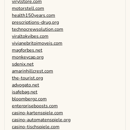
virylstore.com
motorstell.com
health150years.com
prescriptions-drug.org
technocrewsolution.com
viraltokvibes.com
vivianebritoimoveis.com
magforbes.net
monkeycap.org
sdenix.net
amarinhillcrest.com
the-tourist.org
advogato.net
isafebag.net
bloombergz.com
enterpriseboosts.com
casino-kartenspiele.com
casino-automatenspiele.org
casino-tischspiele.com