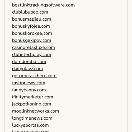
bestlinktrackingsoftware.com
clublubupoo.com
bonusmazijeu.com
bonuskyfojea.com
bonuskorokee.com
bonusgexipoy.com
casinorelaxluxe.com
clubetechplay.com
domdombd.com
dailyplayz.com
getprocrackhere.com
fastinnews.com
fannybanny.com
ifinitymarketer.com
jackpotkoning.com
modlinknetworks.com
longtimenewz.com
luckysportss.com