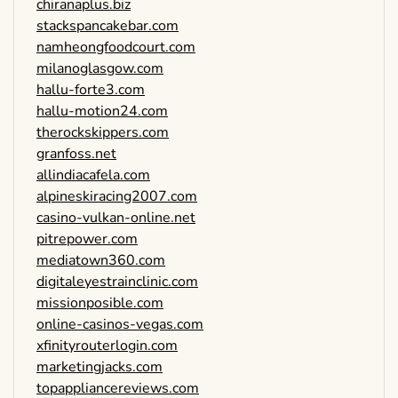
chiranaplus.biz
stackspancakebar.com
namheongfoodcourt.com
milanoglasgow.com
hallu-forte3.com
hallu-motion24.com
therockskippers.com
granfoss.net
allindiacafela.com
alpineskiracing2007.com
casino-vulkan-online.net
pitrepower.com
mediatown360.com
digitaleyestrainclinic.com
missionposible.com
online-casinos-vegas.com
xfinityrouterlogin.com
marketingjacks.com
topappliancereviews.com