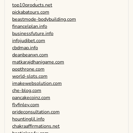
top10products.net
pickabatours.com
beastmode-bodybuilding.com
financelplan.info
businessfuture.info
infojudibet.com
cbdmap.info
deanbeanxn.com
matkarajdhanigame.com
popthrone.com
world-slots.com
imakewebsolution.com
che-blog.com
pancakecoinz.com
flyfinley.com
prideconsultation.com
hountinglil.info
chakraaffirmations.net