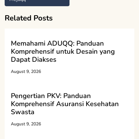
Related Posts
Memahami ADUQQ: Panduan
Komprehensif untuk Desain yang
Dapat Diakses
August 9, 2026
Pengertian PKV: Panduan
Komprehensif Asuransi Kesehatan
Swasta
August 9, 2026