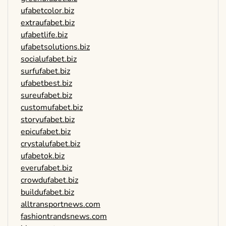
ufabetcolor.biz
extraufabet.biz
ufabetlife.biz
ufabetsolutions.biz
socialufabet.biz
surfufabet.biz
ufabetbest.biz
sureufabet.biz
customufabet.biz
storyufabet.biz
epicufabet.biz
crystalufabet.biz
ufabetok.biz
everufabet.biz
crowdufabet.biz
buildufabet.biz
alltransportnews.com
fashiontrandsnews.com