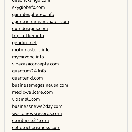
deadricklingo.com
skyglobefx.com
gamblespherex.info
agentur-ramsenthaler.com
eomdesigns.com
triptrekker.info
gendxxi.net
motomasters.info
mycarzone.info
vibecasaconcepts.com
quantum24.info
quantenki.com
businessmagazineusa.com
medicwellcare.com
vidsmall.com
businessnews2day.com
worldnewsrecords.com
sterilepro24.com
solidtechbusiness.com