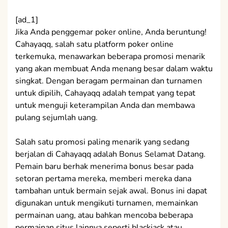
[ad_1]
Jika Anda penggemar poker online, Anda beruntung!
Cahayaqq, salah satu platform poker online
terkemuka, menawarkan beberapa promosi menarik
yang akan membuat Anda menang besar dalam waktu
singkat. Dengan beragam permainan dan turnamen
untuk dipilih, Cahayaqq adalah tempat yang tepat
untuk menguji keterampilan Anda dan membawa
pulang sejumlah uang.
Salah satu promosi paling menarik yang sedang
berjalan di Cahayaqq adalah Bonus Selamat Datang.
Pemain baru berhak menerima bonus besar pada
setoran pertama mereka, memberi mereka dana
tambahan untuk bermain sejak awal. Bonus ini dapat
digunakan untuk mengikuti turnamen, memainkan
permainan uang, atau bahkan mencoba beberapa
permainan situs lainnya seperti blackjack atau