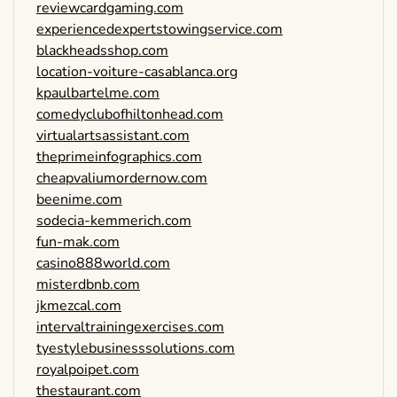
reviewcardgaming.com
experiencedexpertstowingservice.com
blackheadsshop.com
location-voiture-casablanca.org
kpaulbartelme.com
comedyclubofhiltonhead.com
virtualartsassistant.com
theprimeinfographics.com
cheapvaliumordernow.com
beenime.com
sodecia-kemmerich.com
fun-mak.com
casino888world.com
misterdbnb.com
jkmezcal.com
intervaltrainingexercises.com
tyestylebusinesssolutions.com
royalpoipet.com
thestaurant.com