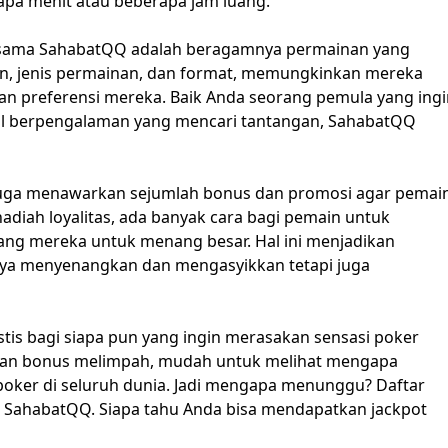
pa menit atau beberapa jam luang.
ersama SahabatQQ adalah beragamnya permainan yang
an, jenis permainan, dan format, memungkinkan mereka
 preferensi mereka. Baik Anda seorang pemula yang ingi
nal berpengalaman yang mencari tantangan, SahabatQQ
 juga menawarkan sejumlah bonus dan promosi agar pemai
adiah loyalitas, ada banyak cara bagi pemain untuk
ng mereka untuk menang besar. Hal ini menjadikan
nya menyenangkan dan mengasyikkan tetapi juga
stis bagi siapa pun yang ingin merasakan sensasi poker
dan bonus melimpah, mudah untuk melihat mengapa
oker di seluruh dunia. Jadi mengapa menunggu? Daftar
n SahabatQQ. Siapa tahu Anda bisa mendapatkan jackpot