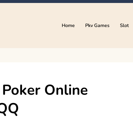
Home
Pkv Games
Slot
gen Slot Gacor de
Dapatkan strategi terbaik untuk meningkatkan peluang kem
Poker Online
tQQ