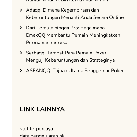
Adaqq: Dimana Kegembiraan dan
Keberuntungan Menanti Anda Secara Online
Dari Pemula hingga Pro: Bagaimana
EmakQQ Membantu Pemain Meningkatkan
Permainan mereka
Serbaqq: Tempat Para Pemain Poker
Menguji Keberuntungan dan Strateginya
ASEANQQ: Tujuan Utama Penggemar Poker
LINK LAINNYA
slot terpercaya
data pengeluaran hk