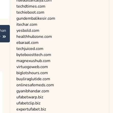
havadisantalya.com
techdtimes.com
techieboot.com
gundembalikesir.com
itechar.com
yesbold.com
han
healthhubzone.com
r
ebaraat.com
techjuiced.com
byteboosttech.com
magnexushub.com
virtuogoweb.com
biglotshours.com
buyliraglutide.com
onlinesafemeds.com
gyanibhandar.com
ufabetwarp.biz
ufabetclip.biz
expertufabet.biz