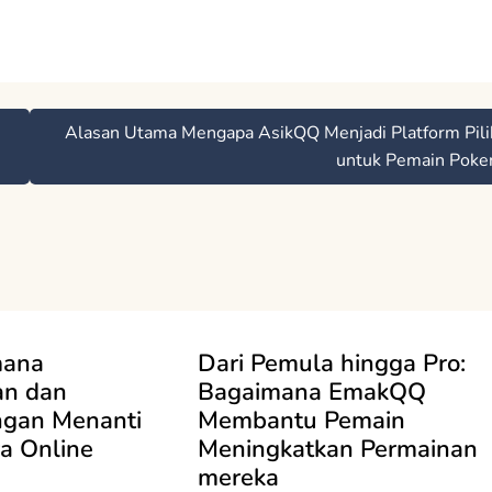
Alasan Utama Mengapa AsikQQ Menjadi Platform Pili
untuk Pemain Poke
mana
Dari Pemula hingga Pro:
an dan
Bagaimana EmakQQ
ngan Menanti
Membantu Pemain
a Online
Meningkatkan Permainan
mereka